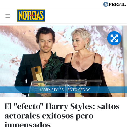
HARRY STYLES | FOTO:CEDOC
El "efecto" Harry Styles: saltos
actorales exitosos pero
impensados