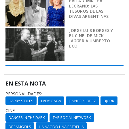
EVITA Y MIRTHA
LEGRAND: LAS
TESOROS DE LAS
DIVAS ARGENTINAS
JORGE LUIS BORGES Y
EL CINE: DE MICK
JAGGER A UMBERTO
ECO
EN ESTA NOTA
PERSONALIDADES:
HARRY STYLES
LADY GAGA
JENNIFER LOPEZ
BJORK
CINE:
DANCER IN THE DARK
THE SOCIAL NETWORK
DREAMGIRLS
HA NACIDO UNA ESTRELLA