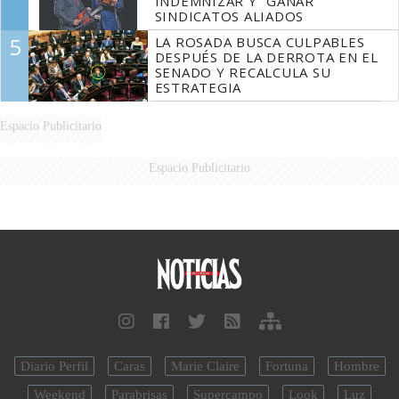
INDEMNIZAR Y “GANAR”
SINDICATOS ALIADOS
5
LA ROSADA BUSCA CULPABLES
DESPUÉS DE LA DERROTA EN EL
SENADO Y RECALCULA SU
ESTRATEGIA
Espacio Publicitario
Espacio Publicitario
Diario Perfil
Caras
Marie Claire
Fortuna
Hombre
Weekend
Parabrisas
Supercampo
Look
Luz