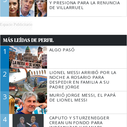
Y PRESIONA PARA LA RENUNCIA
DE VILLARRUEL
Espacio Publicitario
MÁS LEÍDAS DE PERFIL
1
ALGO PASÓ
2
LIONEL MESSI ARRIBÓ POR LA
NOCHE A ROSARIO PARA
DESPEDIR EN FAMILIA A SU
PADRE JORGE
3
MURIÓ JORGE MESSI, EL PAPÁ
DE LIONEL MESSI
4
CAPUTO Y STURZENEGGER
CREAN UN FONDO PARA