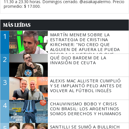
11.30 a 23.30 horas. Domingos cerrado. @asiakapalermo. Precio
promedio: $ 17.000.
MÁS LEÍDAS
1
MARTÍN MENEM SOBRE LA
ESTRATEGIA DE CRISTINA
KIRCHNER: "NO CREO QUE
ALGUIEN DE AFUERA LE PUEDA
DECIR A LA JUSTICIA LO QUE
2
QUÉ DIJO BARDEM DE LA
TIENE QUE HACER"
INVASIÓN DE CEUTA
3
ALEXIS MAC ALLISTER CUMPLIÓ
Y SE IMPLANTÓ PELO ANTES DE
VOLVER AL FÚTBOL INGLÉS
4
CHAUVINISMO BOBO Y CRISIS
CON BRASIL: LOS ARGENTINOS
SOMOS DERECHOS Y HUMANOS
5
SANTILLI SE SUMÓ A BULLRICH