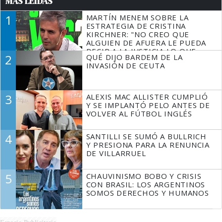
MÁS LEÍDAS
1
MARTÍN MENEM SOBRE LA
ESTRATEGIA DE CRISTINA
KIRCHNER: "NO CREO QUE
ALGUIEN DE AFUERA LE PUEDA
DECIR A LA JUSTICIA LO QUE
2
QUÉ DIJO BARDEM DE LA
TIENE QUE HACER"
INVASIÓN DE CEUTA
3
ALEXIS MAC ALLISTER CUMPLIÓ
Y SE IMPLANTÓ PELO ANTES DE
VOLVER AL FÚTBOL INGLÉS
4
SANTILLI SE SUMÓ A BULLRICH
Y PRESIONA PARA LA RENUNCIA
DE VILLARRUEL
5
CHAUVINISMO BOBO Y CRISIS
CON BRASIL: LOS ARGENTINOS
SOMOS DERECHOS Y HUMANOS