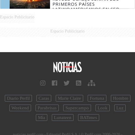
PRIMEROS PAÍSES
LATINOAMERICANOS EN SER
DERROTADOS
Espacio Publicitario
Espacio Publicitario
Diario Perfil
Caras
Marie Claire
Fortuna
Hombre
Weekend
Parabrisas
Supercampo
Look
Luz
Mía
Lunateen
BATimes
noticias.perfil.com - Editorial Perfil S.A.
| © Perfil.com 2006-2026 -