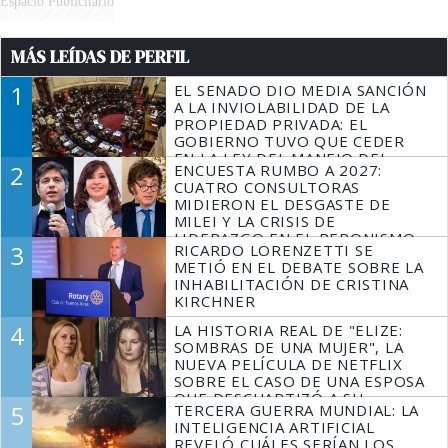
Espacio Publicitario
MÁS LEÍDAS DE PERFIL
1
EL SENADO DIO MEDIA SANCIÓN
A LA INVIOLABILIDAD DE LA
PROPIEDAD PRIVADA: EL
GOBIERNO TUVO QUE CEDER
EN LA LEY DEL MANEJO DEL
2
ENCUESTA RUMBO A 2027:
FUEGO
CUATRO CONSULTORAS
MIDIERON EL DESGASTE DE
MILEI Y LA CRISIS DE
LIDERAZGO EN EL PERONISMO
3
RICARDO LORENZETTI SE
METIÓ EN EL DEBATE SOBRE LA
INHABILITACIÓN DE CRISTINA
KIRCHNER
4
LA HISTORIA REAL DE "ELIZE:
SOMBRAS DE UNA MUJER", LA
NUEVA PELÍCULA DE NETFLIX
SOBRE EL CASO DE UNA ESPOSA
QUE DESCUARTIZÓ A SU
5
TERCERA GUERRA MUNDIAL: LA
MARIDO
INTELIGENCIA ARTIFICIAL
REVELÓ CUÁLES SERÍAN LOS