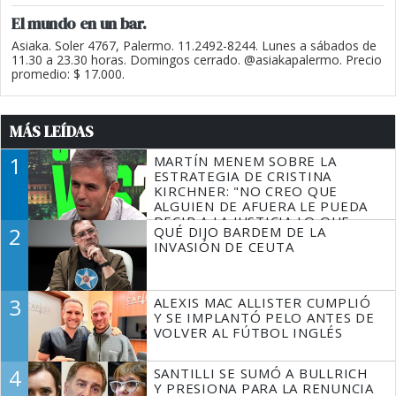
El mundo en un bar.
Asiaka. Soler 4767, Palermo. 11.2492-8244. Lunes a sábados de
11.30 a 23.30 horas. Domingos cerrado. @asiakapalermo. Precio
promedio: $ 17.000.
MÁS LEÍDAS
1
MARTÍN MENEM SOBRE LA
ESTRATEGIA DE CRISTINA
KIRCHNER: "NO CREO QUE
ALGUIEN DE AFUERA LE PUEDA
DECIR A LA JUSTICIA LO QUE
2
QUÉ DIJO BARDEM DE LA
TIENE QUE HACER"
INVASIÓN DE CEUTA
3
ALEXIS MAC ALLISTER CUMPLIÓ
Y SE IMPLANTÓ PELO ANTES DE
VOLVER AL FÚTBOL INGLÉS
4
SANTILLI SE SUMÓ A BULLRICH
Y PRESIONA PARA LA RENUNCIA