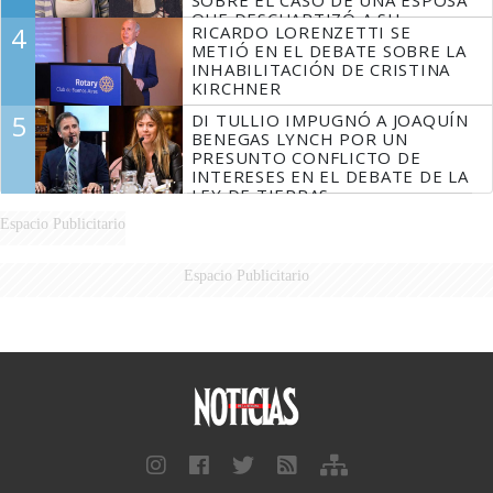
SOBRE EL CASO DE UNA ESPOSA
QUE DESCUARTIZÓ A SU
4
RICARDO LORENZETTI SE
MARIDO
METIÓ EN EL DEBATE SOBRE LA
INHABILITACIÓN DE CRISTINA
KIRCHNER
5
DI TULLIO IMPUGNÓ A JOAQUÍN
BENEGAS LYNCH POR UN
PRESUNTO CONFLICTO DE
INTERESES EN EL DEBATE DE LA
LEY DE TIERRAS
Espacio Publicitario
Espacio Publicitario