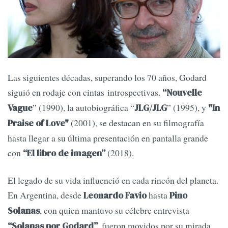
Las siguientes décadas, superando los 70 años, Godard
siguió en rodaje con cintas introspectivas.
“Nouvelle
” (1990), la autobiográfica “
” (1995), y
Vague
JLG/JLG
"In
(2001), se destacan en su filmografía
Praise of Love"
hasta llegar a su última presentación en pantalla grande
con
(2018).
“El libro de imagen”
El legado de su vida influenció en cada rincón del planeta.
En Argentina, desde
hasta
Leonardo Favio
Pino
, con quien mantuvo su célebre entrevista
Solanas
, fueron movidos por su mirada
“Solanas por Godard”