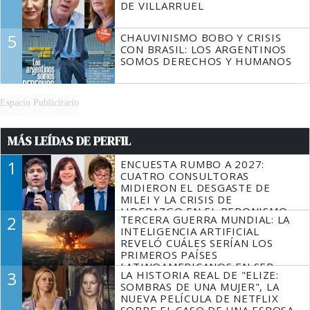
DE VILLARRUEL
5
CHAUVINISMO BOBO Y CRISIS
CON BRASIL: LOS ARGENTINOS
SOMOS DERECHOS Y HUMANOS
Espacio Publicitario
MÁS LEÍDAS DE PERFIL
1
ENCUESTA RUMBO A 2027:
CUATRO CONSULTORAS
MIDIERON EL DESGASTE DE
MILEI Y LA CRISIS DE
LIDERAZGO EN EL PERONISMO
2
TERCERA GUERRA MUNDIAL: LA
INTELIGENCIA ARTIFICIAL
REVELÓ CUÁLES SERÍAN LOS
PRIMEROS PAÍSES
LATINOAMERICANOS EN SER
3
LA HISTORIA REAL DE "ELIZE:
DERROTADOS
SOMBRAS DE UNA MUJER", LA
NUEVA PELÍCULA DE NETFLIX