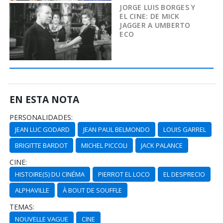
JORGE LUIS BORGES Y
EL CINE: DE MICK
JAGGER A UMBERTO
ECO
EN ESTA NOTA
PERSONALIDADES:
JEAN LUC GODARD
JEAN PAUL BELMONDO
LOUIS GARREL
BRIGITTE BARDOT
MICHEL PICCOLI
JACK PALANCE
CINE:
HISTOIRE(S) DU CINÉMA
PIERROT EL LOCO
EL DESPRECIO
ALPHAVILLE
À BOUT DE SOUFFLE
TEMAS:
NOUVELLE VAGUE
CINE