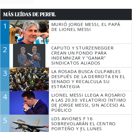
MÁS LEÍDAS DE PERFIL
1
MURIÓ JORGE MESSI, EL PAPÁ
DE LIONEL MESSI
2
CAPUTO Y STURZENEGGER
CREAN UN FONDO PARA
INDEMNIZAR Y “GANAR”
SINDICATOS ALIADOS
3
LA ROSADA BUSCA CULPABLES
DESPUÉS DE LA DERROTA EN EL
SENADO Y RECALCULA SU
ESTRATEGIA
4
LIONEL MESSI LLEGA A ROSARIO
A LAS 20.30: VELATORIO ÍNTIMO
DE JORGE MESSI, SIN ACCESO AL
PÚBLICO
5
LOS AVIONES F 16
SOBREVOLARÁN EL CENTRO
PORTEÑO Y EL LUNES