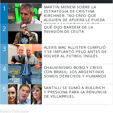
1
MARTÍN MENEM SOBRE LA
ESTRATEGIA DE CRISTINA
KIRCHNER: "NO CREO QUE
ALGUIEN DE AFUERA LE PUEDA
DECIR A LA JUSTICIA LO QUE
2
QUÉ DIJO BARDEM DE LA
TIENE QUE HACER"
INVASIÓN DE CEUTA
3
ALEXIS MAC ALLISTER CUMPLIÓ
Y SE IMPLANTÓ PELO ANTES DE
VOLVER AL FÚTBOL INGLÉS
4
CHAUVINISMO BOBO Y CRISIS
CON BRASIL: LOS ARGENTINOS
SOMOS DERECHOS Y HUMANOS
5
SANTILLI SE SUMÓ A BULLRICH
Y PRESIONA PARA LA RENUNCIA
DE VILLARRUEL
Espacio Publicitario