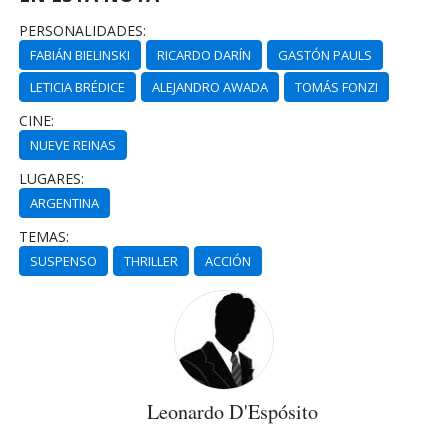
PERSONALIDADES:
FABIÁN BIELINSKI
RICARDO DARÍN
GASTÓN PAULS
LETICIA BRÉDICE
ALEJANDRO AWADA
TOMÁS FONZI
CINE:
NUEVE REINAS
LUGARES:
ARGENTINA
TEMAS:
SUSPENSO
THRILLER
ACCIÓN
Leonardo D'Espósito