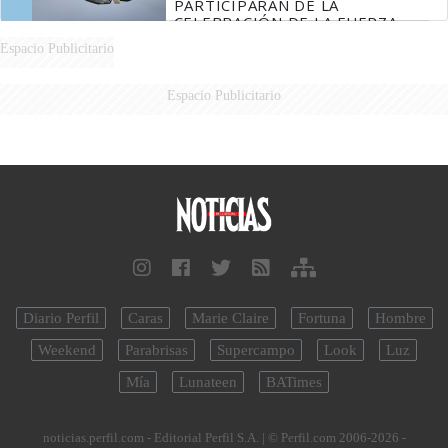
PARTICIPARÁN DE LA
CELEBRACIÓN DE LA FUERZA
AÉREA
Espacio Publicitario
Espacio Publicitario
Diario Perfil
Caras
Marie Claire
Fortuna
Hombre
Weekend
Parabrisas
Supercampo
Look
Luz
Mía
Lunateen
BATimes
noticias.perfil.com - Editorial Perfil S.A.
| © Perfil.com 2006-2026 -