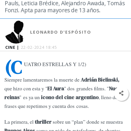
Pauls, Leticia Brédice, Alejandro Awada, Tomás
Fonzi. Apta para mayores de 13 años.
LEONARDO D'ESPÓSITO
CINE |
22-02-2024 18:45
(C
UATRO ESTRELLAS Y 1/2)
Siempre lamentaremos la muerte de
Adrián Bielinski,
que hizo con esta y "
" dos grandes films. "
El Aura
Nueve
" es ya un
, lleno de
reinas
icono del cine argentino
frases que repetimos y cuenta dos cosas.
La primera, el
sobre un “plan” donde se muestra
thriller
como un nido de estafadores, de chantas,
Buenos Aires