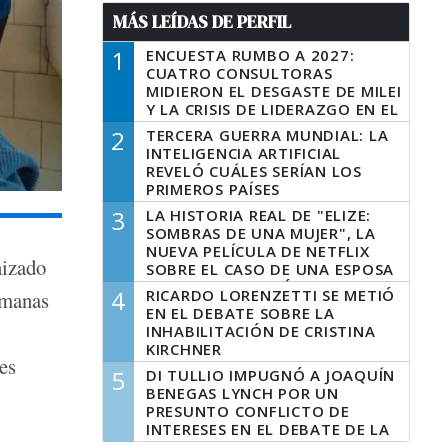
MÁS LEÍDAS DE PERFIL
1
ENCUESTA RUMBO A 2027:
CUATRO CONSULTORAS
MIDIERON EL DESGASTE DE MILEI
Y LA CRISIS DE LIDERAZGO EN EL
PERONISMO
2
TERCERA GUERRA MUNDIAL: LA
INTELIGENCIA ARTIFICIAL
REVELÓ CUÁLES SERÍAN LOS
PRIMEROS PAÍSES
LATINOAMERICANOS EN SER
3
LA HISTORIA REAL DE "ELIZE:
DERROTADOS
SOMBRAS DE UNA MUJER", LA
NUEVA PELÍCULA DE NETFLIX
nizado
SOBRE EL CASO DE UNA ESPOSA
QUE DESCUARTIZÓ A SU
4
RICARDO LORENZETTI SE METIÓ
emanas
MARIDO
EN EL DEBATE SOBRE LA
INHABILITACIÓN DE CRISTINA
KIRCHNER
les
5
DI TULLIO IMPUGNÓ A JOAQUÍN
BENEGAS LYNCH POR UN
PRESUNTO CONFLICTO DE
INTERESES EN EL DEBATE DE LA
LEY DE TIERRAS