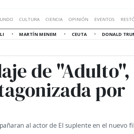
UNDO
CULTURA
CIENCIA
OPINIÓN
EVENTOS
REST
LLI
MARTÍN MENEM
CEUTA
DONALD TRU
aje de "Adulto",
otagonizada por
añaran al actor de El suplente en el nuevo f