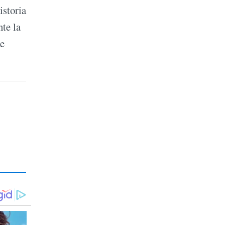
istoria
nte la
de