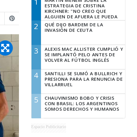
1
MARTÍN MENEM SOBRE LA
ESTRATEGIA DE CRISTINA
KIRCHNER: "NO CREO QUE
ALGUIEN DE AFUERA LE PUEDA
DECIR A LA JUSTICIA LO QUE
2
QUÉ DIJO BARDEM DE LA
TIENE QUE HACER"
INVASIÓN DE CEUTA
3
ALEXIS MAC ALLISTER CUMPLIÓ Y
SE IMPLANTÓ PELO ANTES DE
VOLVER AL FÚTBOL INGLÉS
4
SANTILLI SE SUMÓ A BULLRICH Y
PRESIONA PARA LA RENUNCIA DE
VILLARRUEL
5
CHAUVINISMO BOBO Y CRISIS
CON BRASIL: LOS ARGENTINOS
SOMOS DERECHOS Y HUMANOS
Espacio Publicitario