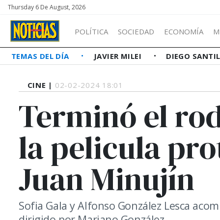
Thursday 6 De August, 2026
POLÍTICA
SOCIEDAD
ECONOMÍA
M
TEMAS DEL DÍA
JAVIER MILEI
DIEGO SANTI
CINE |
02-02-2024 18:01
Terminó el rod
la pelicula pr
Juan Minujín
Sofia Gala y Alfonso González Lesca acomp
dirigido por Mariano González.