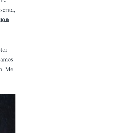
scrita,
uan
ctor
lmamos
so. Me
.