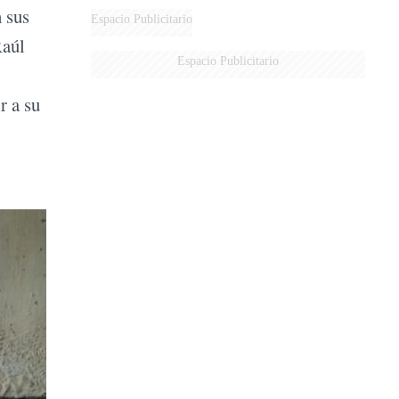
n sus
Espacio Publicitario
Raúl
Espacio Publicitario
r a su