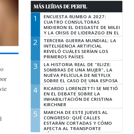
MÁS LEÍDAS DE PERFIL
1
ENCUESTA RUMBO A 2027:
CUATRO CONSULTORAS
MIDIERON EL DESGASTE DE MILEI
Y LA CRISIS DE LIDERAZGO EN EL
PERONISMO
2
TERCERA GUERRA MUNDIAL: LA
INTELIGENCIA ARTIFICIAL
REVELÓ CUÁLES SERÍAN LOS
PRIMEROS PAÍSES
LATINOAMERICANOS EN SER
3
LA HISTORIA REAL DE "ELIZE:
DERROTADOS
co
SOMBRAS DE UNA MUJER", LA
NUEVA PELÍCULA DE NETFLIX
por
SOBRE EL CASO DE UNA ESPOSA
QUE DESCUARTIZÓ A SU
vie
4
RICARDO LORENZETTI SE METIÓ
MARIDO
EN EL DEBATE SOBRE LA
INHABILITACIÓN DE CRISTINA
KIRCHNER
5
MARCHA DE ESTE JUEVES AL
l
CONGRESO: QUÉ CALLES
ESTARÁN CORTADAS Y CÓMO
AFECTA AL TRANSPORTE
PÚBLICO