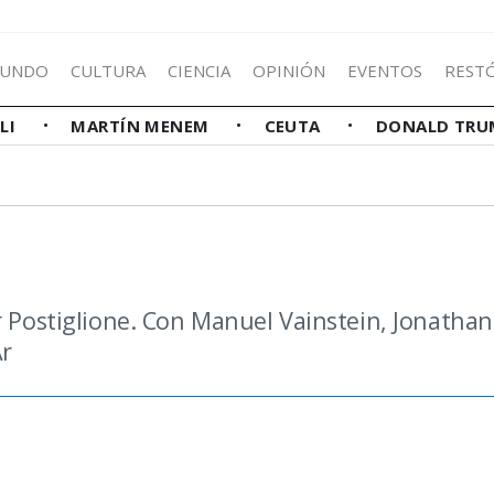
UNDO
CULTURA
CIENCIA
OPINIÓN
EVENTOS
REST
LLI
MARTÍN MENEM
CEUTA
DONALD TRU
r Postiglione. Con Manuel Vainstein, Jonatha
Ar