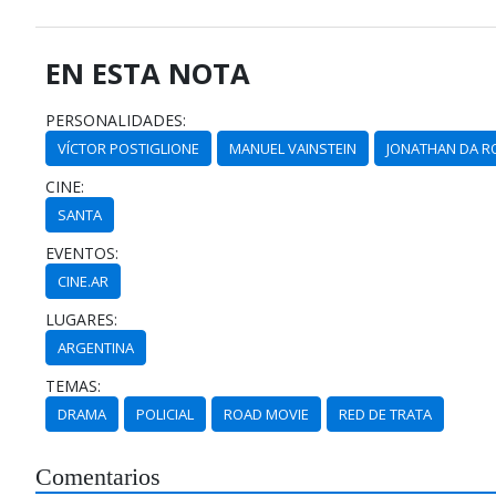
EN ESTA NOTA
PERSONALIDADES:
VÍCTOR POSTIGLIONE
MANUEL VAINSTEIN
JONATHAN DA R
CINE:
SANTA
EVENTOS:
CINE.AR
LUGARES:
ARGENTINA
TEMAS:
DRAMA
POLICIAL
ROAD MOVIE
RED DE TRATA
Comentarios