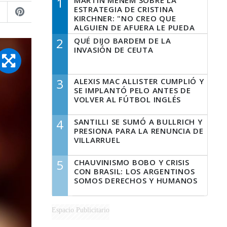
1
MARTÍN MENEM SOBRE LA
ESTRATEGIA DE CRISTINA
KIRCHNER: "NO CREO QUE
ALGUIEN DE AFUERA LE PUEDA
DECIR A LA JUSTICIA LO QUE
2
QUÉ DIJO BARDEM DE LA
TIENE QUE HACER"
INVASIÓN DE CEUTA
3
ALEXIS MAC ALLISTER CUMPLIÓ Y
SE IMPLANTÓ PELO ANTES DE
VOLVER AL FÚTBOL INGLÉS
4
SANTILLI SE SUMÓ A BULLRICH Y
PRESIONA PARA LA RENUNCIA DE
VILLARRUEL
5
CHAUVINISMO BOBO Y CRISIS
CON BRASIL: LOS ARGENTINOS
SOMOS DERECHOS Y HUMANOS
Espacio Publicitario