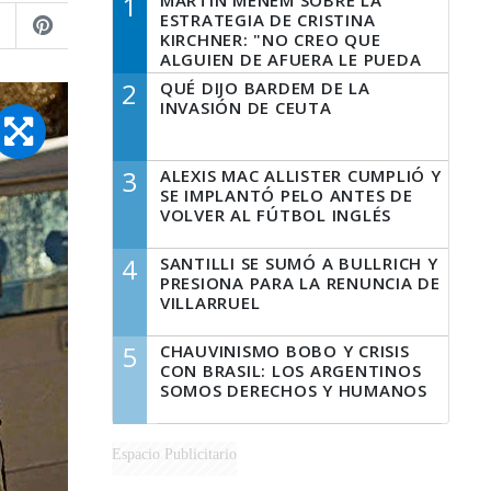
1
MARTÍN MENEM SOBRE LA
ESTRATEGIA DE CRISTINA
KIRCHNER: "NO CREO QUE
ALGUIEN DE AFUERA LE PUEDA
DECIR A LA JUSTICIA LO QUE
2
QUÉ DIJO BARDEM DE LA
TIENE QUE HACER"
INVASIÓN DE CEUTA
3
ALEXIS MAC ALLISTER CUMPLIÓ Y
SE IMPLANTÓ PELO ANTES DE
VOLVER AL FÚTBOL INGLÉS
4
SANTILLI SE SUMÓ A BULLRICH Y
PRESIONA PARA LA RENUNCIA DE
VILLARRUEL
5
CHAUVINISMO BOBO Y CRISIS
CON BRASIL: LOS ARGENTINOS
SOMOS DERECHOS Y HUMANOS
Espacio Publicitario