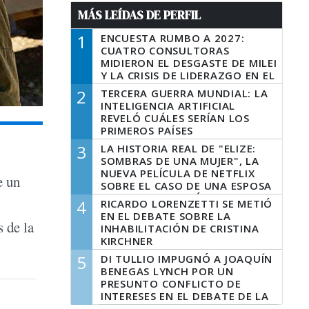
MÁS LEÍDAS DE PERFIL
1
ENCUESTA RUMBO A 2027:
CUATRO CONSULTORAS
MIDIERON EL DESGASTE DE MILEI
Y LA CRISIS DE LIDERAZGO EN EL
PERONISMO
2
TERCERA GUERRA MUNDIAL: LA
INTELIGENCIA ARTIFICIAL
REVELÓ CUÁLES SERÍAN LOS
PRIMEROS PAÍSES
LATINOAMERICANOS EN SER
3
LA HISTORIA REAL DE "ELIZE:
DERROTADOS
SOMBRAS DE UNA MUJER", LA
NUEVA PELÍCULA DE NETFLIX
e un
SOBRE EL CASO DE UNA ESPOSA
QUE DESCUARTIZÓ A SU
4
RICARDO LORENZETTI SE METIÓ
MARIDO
EN EL DEBATE SOBRE LA
s de la
INHABILITACIÓN DE CRISTINA
KIRCHNER
5
DI TULLIO IMPUGNÓ A JOAQUÍN
BENEGAS LYNCH POR UN
PRESUNTO CONFLICTO DE
INTERESES EN EL DEBATE DE LA
LEY DE TIERRAS