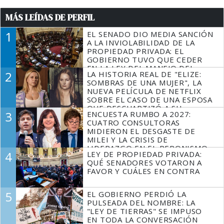
MÁS LEÍDAS DE PERFIL
1
EL SENADO DIO MEDIA SANCIÓN
A LA INVIOLABILIDAD DE LA
PROPIEDAD PRIVADA: EL
GOBIERNO TUVO QUE CEDER
EN LA LEY DEL MANEJO DEL
2
LA HISTORIA REAL DE "ELIZE:
FUEGO
SOMBRAS DE UNA MUJER", LA
NUEVA PELÍCULA DE NETFLIX
SOBRE EL CASO DE UNA ESPOSA
QUE DESCUARTIZÓ A SU
3
ENCUESTA RUMBO A 2027:
MARIDO
CUATRO CONSULTORAS
MIDIERON EL DESGASTE DE
MILEI Y LA CRISIS DE
LIDERAZGO EN EL PERONISMO
4
LEY DE PROPIEDAD PRIVADA:
QUÉ SENADORES VOTARON A
FAVOR Y CUÁLES EN CONTRA
5
EL GOBIERNO PERDIÓ LA
PULSEADA DEL NOMBRE: LA
"LEY DE TIERRAS" SE IMPUSO
EN TODA LA CONVERSACIÓN