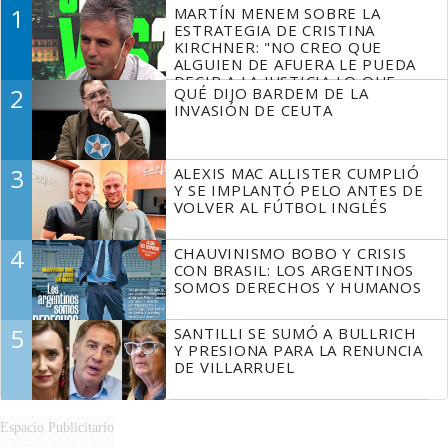
1
MARTÍN MENEM SOBRE LA
ESTRATEGIA DE CRISTINA
KIRCHNER: "NO CREO QUE
ALGUIEN DE AFUERA LE PUEDA
DECIR A LA JUSTICIA LO QUE
2
QUÉ DIJO BARDEM DE LA
TIENE QUE HACER"
INVASIÓN DE CEUTA
3
ALEXIS MAC ALLISTER CUMPLIÓ
Y SE IMPLANTÓ PELO ANTES DE
VOLVER AL FÚTBOL INGLÉS
4
CHAUVINISMO BOBO Y CRISIS
CON BRASIL: LOS ARGENTINOS
SOMOS DERECHOS Y HUMANOS
5
SANTILLI SE SUMÓ A BULLRICH
Y PRESIONA PARA LA RENUNCIA
DE VILLARRUEL
Espacio Publicitario