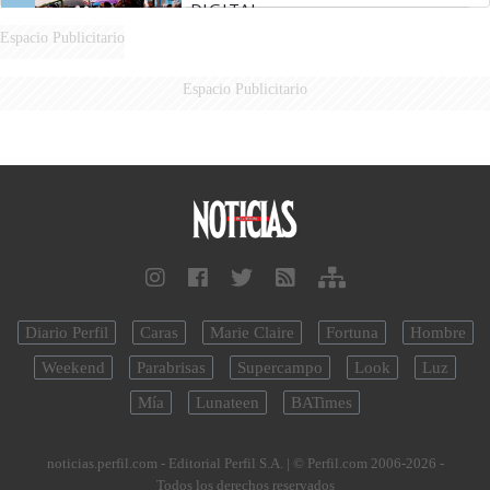
DIGITAL
Espacio Publicitario
Espacio Publicitario
Diario Perfil
Caras
Marie Claire
Fortuna
Hombre
Weekend
Parabrisas
Supercampo
Look
Luz
Mía
Lunateen
BATimes
noticias.perfil.com - Editorial Perfil S.A.
| © Perfil.com 2006-2026 -
Todos los derechos reservados