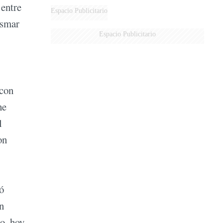
 entre
Espacio Publicitario
asmar
Espacio Publicitario
 con
he
l
on
ó
n
co, hoy