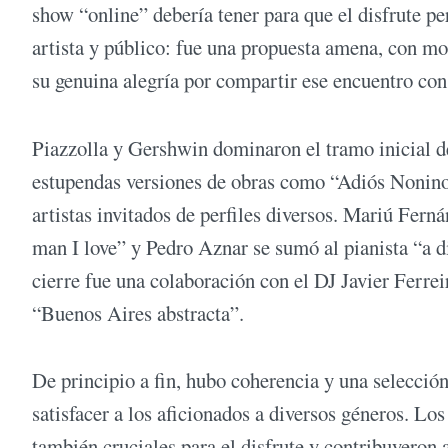
show “online” debería tener para que el disfrute pe
artista y público: fue una propuesta amena, con m
su genuina alegría por compartir ese encuentro con
Piazzolla y Gershwin dominaron el tramo inicial d
estupendas versiones de obras como “Adiós Nonino”
artistas invitados de perfiles diversos. Mariú Fer
man I love” y Pedro Aznar se sumó al pianista “a 
cierre fue una colaboración con el DJ Javier Ferrei
“Buenos Aires abstracta”.
De principio a fin, hubo coherencia y una selecció
satisfacer a los aficionados a diversos géneros. Lo
también cruciales para el disfrute y contribuyeron 