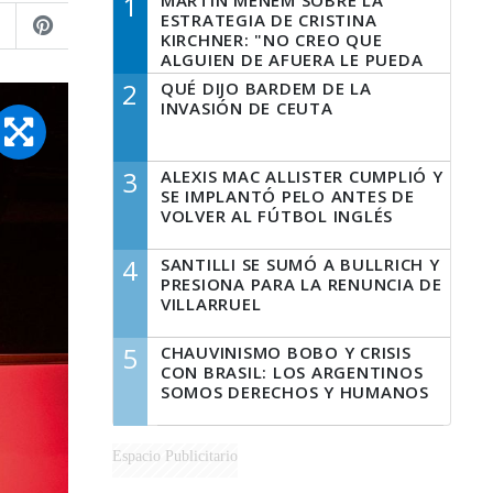
1
MARTÍN MENEM SOBRE LA
ESTRATEGIA DE CRISTINA
KIRCHNER: "NO CREO QUE
ALGUIEN DE AFUERA LE PUEDA
DECIR A LA JUSTICIA LO QUE
2
QUÉ DIJO BARDEM DE LA
TIENE QUE HACER"
INVASIÓN DE CEUTA
3
ALEXIS MAC ALLISTER CUMPLIÓ Y
SE IMPLANTÓ PELO ANTES DE
VOLVER AL FÚTBOL INGLÉS
4
SANTILLI SE SUMÓ A BULLRICH Y
PRESIONA PARA LA RENUNCIA DE
VILLARRUEL
5
CHAUVINISMO BOBO Y CRISIS
CON BRASIL: LOS ARGENTINOS
SOMOS DERECHOS Y HUMANOS
Espacio Publicitario