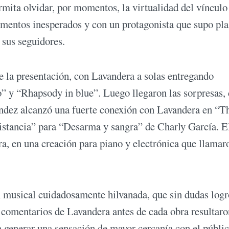
rmita olvidar, por momentos, la virtualidad del vínculo
omentos inesperados y con un protagonista que supo pl
 sus seguidores.
e la presentación, con Lavandera a solas entregando
 y “Rhapsody in blue”. Luego llegaron las sorpresas,
nández alcanzó una fuerte conexión con Lavandera en “T
distancia” para “Desarma y sangra” de Charly García. E
ra, en una creación para piano y electrónica que llamar
n musical cuidadosamente hilvanada, que sin dudas logr
s comentarios de Lavandera antes de cada obra resultaro
a generar una sensación de mayor cercanía con el públi