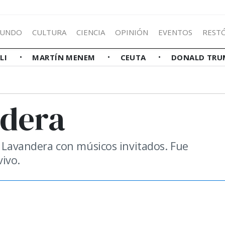
UNDO
CULTURA
CIENCIA
OPINIÓN
EVENTOS
REST
LLI
MARTÍN MENEM
CEUTA
DONALD TRU
ndera
o Lavandera con músicos invitados. Fue
ivo.