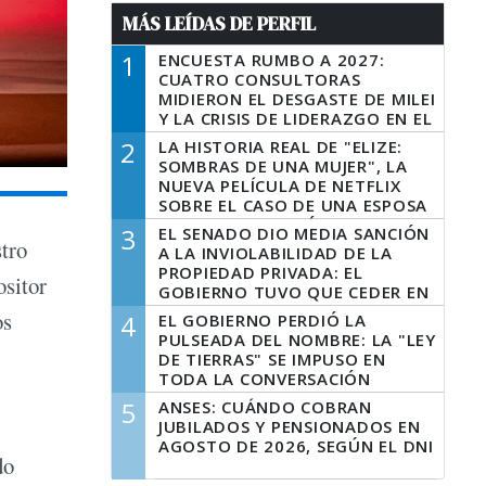
MÁS LEÍDAS DE PERFIL
1
ENCUESTA RUMBO A 2027:
CUATRO CONSULTORAS
MIDIERON EL DESGASTE DE MILEI
Y LA CRISIS DE LIDERAZGO EN EL
PERONISMO
2
LA HISTORIA REAL DE "ELIZE:
SOMBRAS DE UNA MUJER", LA
NUEVA PELÍCULA DE NETFLIX
SOBRE EL CASO DE UNA ESPOSA
QUE DESCUARTIZÓ A SU
3
EL SENADO DIO MEDIA SANCIÓN
MARIDO
stro
A LA INVIOLABILIDAD DE LA
PROPIEDAD PRIVADA: EL
ositor
GOBIERNO TUVO QUE CEDER EN
LA LEY DEL MANEJO DEL FUEGO
os
4
EL GOBIERNO PERDIÓ LA
PULSEADA DEL NOMBRE: LA "LEY
DE TIERRAS" SE IMPUSO EN
TODA LA CONVERSACIÓN
DIGITAL
5
ANSES: CUÁNDO COBRAN
JUBILADOS Y PENSIONADOS EN
AGOSTO DE 2026, SEGÚN EL DNI
do