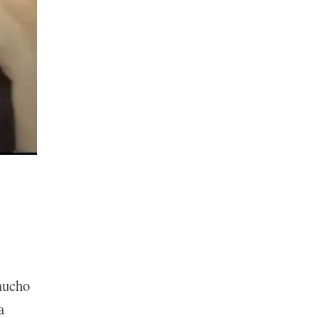
 mucho
a