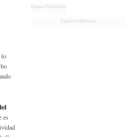
DE MILEI"
Espacio Publicitario
Espacio Publicitario
 lo
lbo
mundo
del
e es
ividad