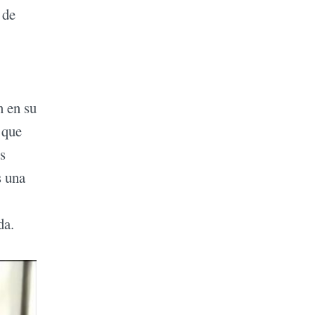
 de
n en su
 que
s
s una
da.