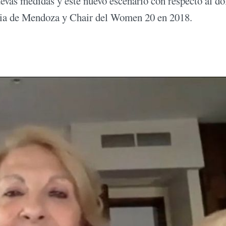
vas medidas y este nuevo escenario con respecto al dó
cia de Mendoza y Chair del Women 20 en 2018.