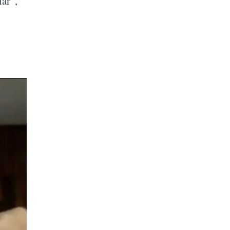
lar”,