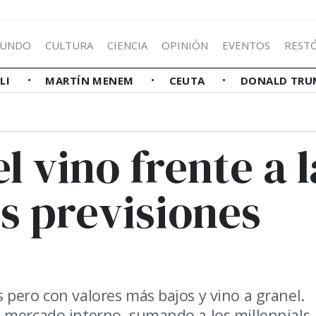
UNDO
CULTURA
CIENCIA
OPINIÓN
EVENTOS
REST
LLI
MARTÍN MENEM
CEUTA
DONALD TRU
l vino frente a l
s previsiones
 pero con valores más bajos y vino a granel.
 mercado interno, sumando a los millennials.