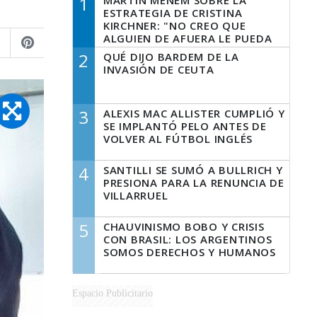
1
MARTÍN MENEM SOBRE LA
ESTRATEGIA DE CRISTINA
KIRCHNER: "NO CREO QUE
ALGUIEN DE AFUERA LE PUEDA
DECIR A LA JUSTICIA LO QUE
2
QUÉ DIJO BARDEM DE LA
TIENE QUE HACER"
INVASIÓN DE CEUTA
3
ALEXIS MAC ALLISTER CUMPLIÓ Y
SE IMPLANTÓ PELO ANTES DE
VOLVER AL FÚTBOL INGLÉS
4
SANTILLI SE SUMÓ A BULLRICH Y
PRESIONA PARA LA RENUNCIA DE
VILLARRUEL
5
CHAUVINISMO BOBO Y CRISIS
CON BRASIL: LOS ARGENTINOS
SOMOS DERECHOS Y HUMANOS
Espacio Publicitario