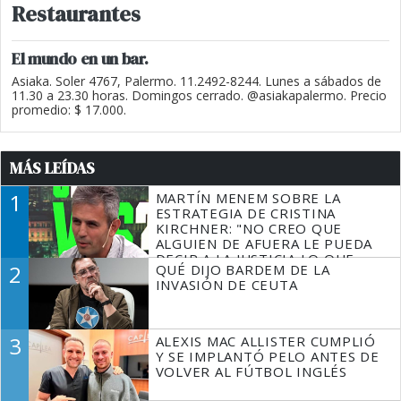
Restaurantes
El mundo en un bar.
Asiaka. Soler 4767, Palermo. 11.2492-8244. Lunes a sábados de
11.30 a 23.30 horas. Domingos cerrado. @asiakapalermo. Precio
promedio: $ 17.000.
MÁS LEÍDAS
1
MARTÍN MENEM SOBRE LA
ESTRATEGIA DE CRISTINA
KIRCHNER: "NO CREO QUE
ALGUIEN DE AFUERA LE PUEDA
DECIR A LA JUSTICIA LO QUE
2
QUÉ DIJO BARDEM DE LA
TIENE QUE HACER"
INVASIÓN DE CEUTA
3
ALEXIS MAC ALLISTER CUMPLIÓ
Y SE IMPLANTÓ PELO ANTES DE
VOLVER AL FÚTBOL INGLÉS