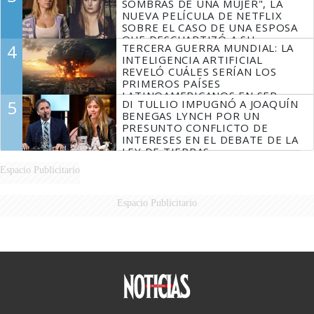
SOMBRAS DE UNA MUJER", LA
NUEVA PELÍCULA DE NETFLIX
SOBRE EL CASO DE UNA ESPOSA
QUE DESCUARTIZÓ A SU
4
TERCERA GUERRA MUNDIAL: LA
MARIDO
INTELIGENCIA ARTIFICIAL
REVELÓ CUÁLES SERÍAN LOS
PRIMEROS PAÍSES
LATINOAMERICANOS EN SER
5
DI TULLIO IMPUGNÓ A JOAQUÍN
DERROTADOS
BENEGAS LYNCH POR UN
PRESUNTO CONFLICTO DE
INTERESES EN EL DEBATE DE LA
LEY DE TIERRAS
Espacio Publicitario
Espacio Publicitario