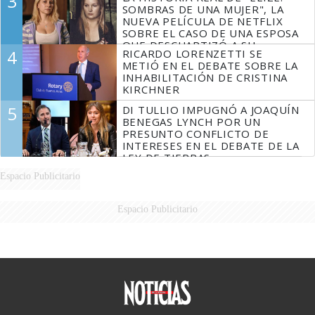
3
DERROTADOS
SOMBRAS DE UNA MUJER", LA
NUEVA PELÍCULA DE NETFLIX
SOBRE EL CASO DE UNA ESPOSA
QUE DESCUARTIZÓ A SU
4
RICARDO LORENZETTI SE
MARIDO
METIÓ EN EL DEBATE SOBRE LA
INHABILITACIÓN DE CRISTINA
KIRCHNER
5
DI TULLIO IMPUGNÓ A JOAQUÍN
BENEGAS LYNCH POR UN
PRESUNTO CONFLICTO DE
INTERESES EN EL DEBATE DE LA
LEY DE TIERRAS
Espacio Publicitario
Espacio Publicitario