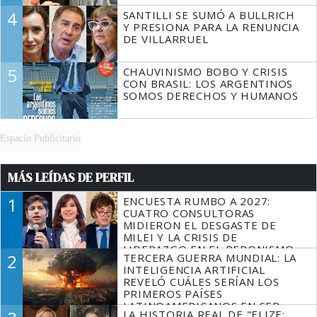
4
SANTILLI SE SUMÓ A BULLRICH
Y PRESIONA PARA LA RENUNCIA
DE VILLARRUEL
5
CHAUVINISMO BOBO Y CRISIS
CON BRASIL: LOS ARGENTINOS
SOMOS DERECHOS Y HUMANOS
Espacio Publicitario
MÁS LEÍDAS DE PERFIL
1
ENCUESTA RUMBO A 2027:
CUATRO CONSULTORAS
MIDIERON EL DESGASTE DE
MILEI Y LA CRISIS DE
LIDERAZGO EN EL PERONISMO
2
TERCERA GUERRA MUNDIAL: LA
INTELIGENCIA ARTIFICIAL
REVELÓ CUÁLES SERÍAN LOS
PRIMEROS PAÍSES
LATINOAMERICANOS EN SER
LA HISTORIA REAL DE "ELIZE: