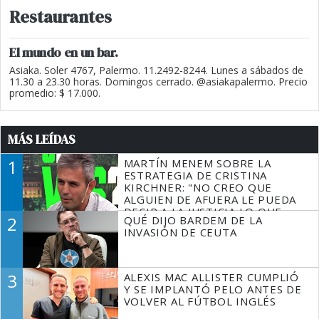
Restaurantes
El mundo en un bar.
Asiaka. Soler 4767, Palermo. 11.2492-8244. Lunes a sábados de
11.30 a 23.30 horas. Domingos cerrado. @asiakapalermo. Precio
promedio: $ 17.000.
MÁS LEÍDAS
1
MARTÍN MENEM SOBRE LA
ESTRATEGIA DE CRISTINA
KIRCHNER: "NO CREO QUE
ALGUIEN DE AFUERA LE PUEDA
DECIR A LA JUSTICIA LO QUE
2
QUÉ DIJO BARDEM DE LA
TIENE QUE HACER"
INVASIÓN DE CEUTA
3
ALEXIS MAC ALLISTER CUMPLIÓ
Y SE IMPLANTÓ PELO ANTES DE
VOLVER AL FÚTBOL INGLÉS