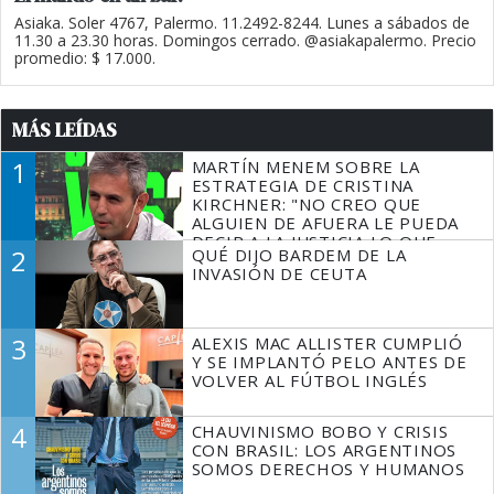
Asiaka. Soler 4767, Palermo. 11.2492-8244. Lunes a sábados de
11.30 a 23.30 horas. Domingos cerrado. @asiakapalermo. Precio
promedio: $ 17.000.
MÁS LEÍDAS
1
MARTÍN MENEM SOBRE LA
ESTRATEGIA DE CRISTINA
KIRCHNER: "NO CREO QUE
ALGUIEN DE AFUERA LE PUEDA
DECIR A LA JUSTICIA LO QUE
2
QUÉ DIJO BARDEM DE LA
TIENE QUE HACER"
INVASIÓN DE CEUTA
3
ALEXIS MAC ALLISTER CUMPLIÓ
Y SE IMPLANTÓ PELO ANTES DE
VOLVER AL FÚTBOL INGLÉS
4
CHAUVINISMO BOBO Y CRISIS
CON BRASIL: LOS ARGENTINOS
SOMOS DERECHOS Y HUMANOS