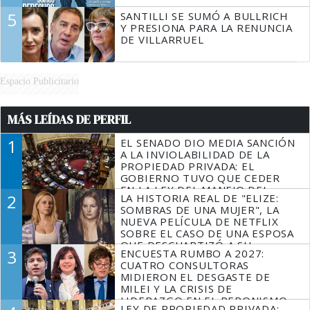
5
SANTILLI SE SUMÓ A BULLRICH
Y PRESIONA PARA LA RENUNCIA
DE VILLARRUEL
Espacio Publicitario
MÁS LEÍDAS DE PERFIL
1
EL SENADO DIO MEDIA SANCIÓN
A LA INVIOLABILIDAD DE LA
PROPIEDAD PRIVADA: EL
GOBIERNO TUVO QUE CEDER
EN LA LEY DEL MANEJO DEL
2
LA HISTORIA REAL DE "ELIZE:
FUEGO
SOMBRAS DE UNA MUJER", LA
NUEVA PELÍCULA DE NETFLIX
SOBRE EL CASO DE UNA ESPOSA
QUE DESCUARTIZÓ A SU
3
ENCUESTA RUMBO A 2027:
MARIDO
CUATRO CONSULTORAS
MIDIERON EL DESGASTE DE
MILEI Y LA CRISIS DE
LIDERAZGO EN EL PERONISMO
LEY DE PROPIEDAD PRIVADA: