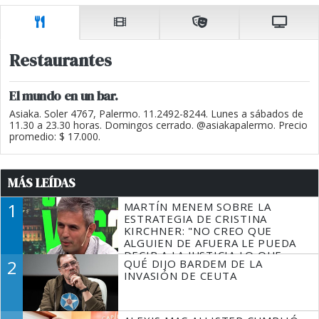
Restaurantes
El mundo en un bar.
Asiaka. Soler 4767, Palermo. 11.2492-8244. Lunes a sábados de
11.30 a 23.30 horas. Domingos cerrado. @asiakapalermo. Precio
promedio: $ 17.000.
MÁS LEÍDAS
1
MARTÍN MENEM SOBRE LA
ESTRATEGIA DE CRISTINA
KIRCHNER: "NO CREO QUE
ALGUIEN DE AFUERA LE PUEDA
DECIR A LA JUSTICIA LO QUE
2
QUÉ DIJO BARDEM DE LA
TIENE QUE HACER"
INVASIÓN DE CEUTA