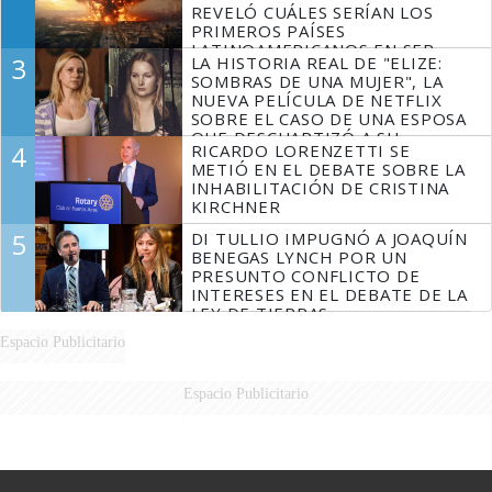
REVELÓ CUÁLES SERÍAN LOS
PRIMEROS PAÍSES
LATINOAMERICANOS EN SER
3
LA HISTORIA REAL DE "ELIZE:
DERROTADOS
SOMBRAS DE UNA MUJER", LA
NUEVA PELÍCULA DE NETFLIX
SOBRE EL CASO DE UNA ESPOSA
QUE DESCUARTIZÓ A SU
4
RICARDO LORENZETTI SE
MARIDO
METIÓ EN EL DEBATE SOBRE LA
INHABILITACIÓN DE CRISTINA
KIRCHNER
5
DI TULLIO IMPUGNÓ A JOAQUÍN
BENEGAS LYNCH POR UN
PRESUNTO CONFLICTO DE
INTERESES EN EL DEBATE DE LA
LEY DE TIERRAS
Espacio Publicitario
Espacio Publicitario