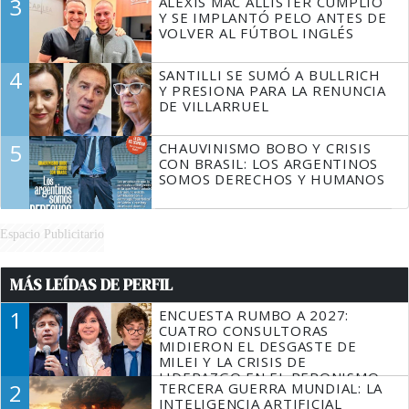
3
ALEXIS MAC ALLISTER CUMPLIÓ
Y SE IMPLANTÓ PELO ANTES DE
VOLVER AL FÚTBOL INGLÉS
4
SANTILLI SE SUMÓ A BULLRICH
Y PRESIONA PARA LA RENUNCIA
DE VILLARRUEL
5
CHAUVINISMO BOBO Y CRISIS
CON BRASIL: LOS ARGENTINOS
SOMOS DERECHOS Y HUMANOS
Espacio Publicitario
MÁS LEÍDAS DE PERFIL
1
ENCUESTA RUMBO A 2027:
CUATRO CONSULTORAS
MIDIERON EL DESGASTE DE
MILEI Y LA CRISIS DE
LIDERAZGO EN EL PERONISMO
2
TERCERA GUERRA MUNDIAL: LA
INTELIGENCIA ARTIFICIAL