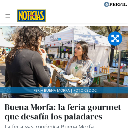
FERIA BUENA MORFA | FOTO:CEDOC
Buena Morfa: la feria gourmet
que desafía los paladares
La feria gastronómica Buena Morfa,