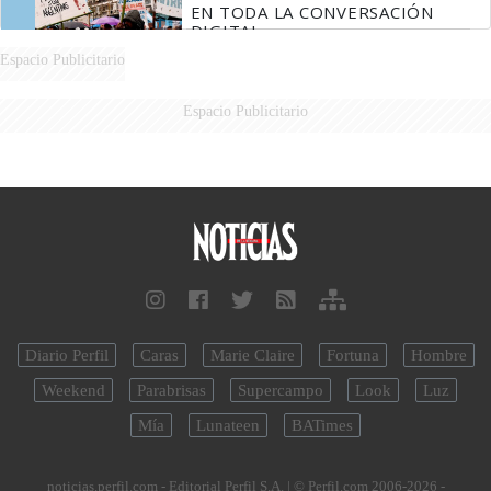
EN TODA LA CONVERSACIÓN
DIGITAL
Espacio Publicitario
Espacio Publicitario
Diario Perfil
Caras
Marie Claire
Fortuna
Hombre
Weekend
Parabrisas
Supercampo
Look
Luz
Mía
Lunateen
BATimes
noticias.perfil.com - Editorial Perfil S.A.
| © Perfil.com 2006-2026 -