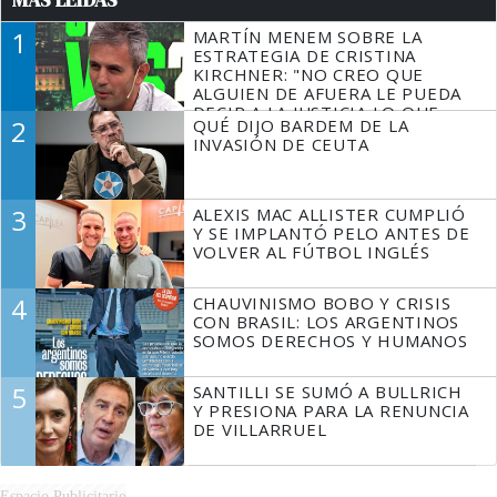
1
MARTÍN MENEM SOBRE LA
ESTRATEGIA DE CRISTINA
KIRCHNER: "NO CREO QUE
ALGUIEN DE AFUERA LE PUEDA
DECIR A LA JUSTICIA LO QUE
2
QUÉ DIJO BARDEM DE LA
TIENE QUE HACER"
INVASIÓN DE CEUTA
3
ALEXIS MAC ALLISTER CUMPLIÓ
Y SE IMPLANTÓ PELO ANTES DE
VOLVER AL FÚTBOL INGLÉS
4
CHAUVINISMO BOBO Y CRISIS
CON BRASIL: LOS ARGENTINOS
SOMOS DERECHOS Y HUMANOS
5
SANTILLI SE SUMÓ A BULLRICH
Y PRESIONA PARA LA RENUNCIA
DE VILLARRUEL
Espacio Publicitario