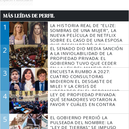
MÁS LEÍDAS DE PERFIL
1
LA HISTORIA REAL DE "ELIZE:
SOMBRAS DE UNA MUJER", LA
NUEVA PELÍCULA DE NETFLIX
SOBRE EL CASO DE UNA ESPOSA
QUE DESCUARTIZÓ A SU
2
EL SENADO DIO MEDIA SANCIÓN
MARIDO
A LA INVIOLABILIDAD DE LA
PROPIEDAD PRIVADA: EL
GOBIERNO TUVO QUE CEDER
EN LA LEY DEL MANEJO DEL
3
ENCUESTA RUMBO A 2027:
FUEGO
CUATRO CONSULTORAS
MIDIERON EL DESGASTE DE
MILEI Y LA CRISIS DE
LIDERAZGO EN EL PERONISMO
4
LEY DE PROPIEDAD PRIVADA:
QUÉ SENADORES VOTARON A
FAVOR Y CUÁLES EN CONTRA
5
EL GOBIERNO PERDIÓ LA
PULSEADA DEL NOMBRE: LA
"LEY DE TIERRAS" SE IMPUSO