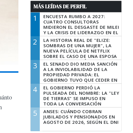
MÁS LEÍDAS DE PERFIL
1
ENCUESTA RUMBO A 2027:
CUATRO CONSULTORAS
MIDIERON EL DESGASTE DE MILEI
Y LA CRISIS DE LIDERAZGO EN EL
PERONISMO
2
LA HISTORIA REAL DE "ELIZE:
SOMBRAS DE UNA MUJER", LA
NUEVA PELÍCULA DE NETFLIX
SOBRE EL CASO DE UNA ESPOSA
QUE DESCUARTIZÓ A SU
3
EL SENADO DIO MEDIA SANCIÓN
MARIDO
A LA INVIOLABILIDAD DE LA
PROPIEDAD PRIVADA: EL
GOBIERNO TUVO QUE CEDER EN
LA LEY DEL MANEJO DEL FUEGO
4
EL GOBIERNO PERDIÓ LA
PULSEADA DEL NOMBRE: LA "LEY
cuánto
DE TIERRAS" SE IMPUSO EN
TODA LA CONVERSACIÓN
n
DIGITAL
5
ANSES: CUÁNDO COBRAN
JUBILADOS Y PENSIONADOS EN
AGOSTO DE 2026, SEGÚN EL DNI