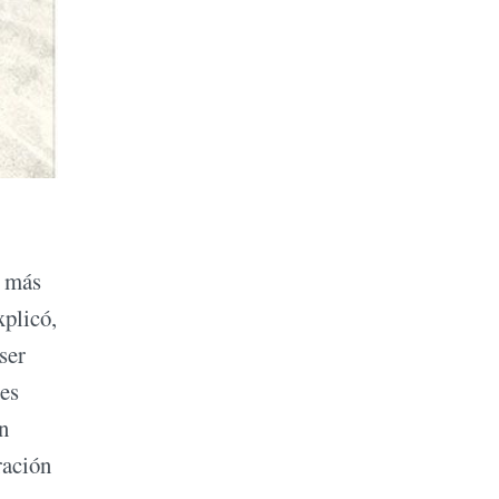
s más
xplicó,
ser
les
n
ración