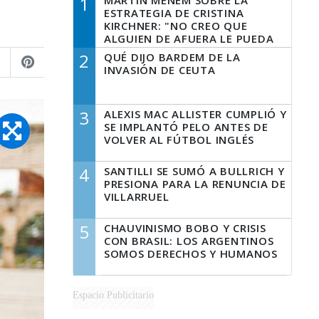
1
MARTÍN MENEM SOBRE LA
ESTRATEGIA DE CRISTINA
KIRCHNER: "NO CREO QUE
ALGUIEN DE AFUERA LE PUEDA
DECIR A LA JUSTICIA LO QUE
2
QUÉ DIJO BARDEM DE LA
TIENE QUE HACER"
INVASIÓN DE CEUTA
3
ALEXIS MAC ALLISTER CUMPLIÓ Y
SE IMPLANTÓ PELO ANTES DE
VOLVER AL FÚTBOL INGLÉS
4
SANTILLI SE SUMÓ A BULLRICH Y
PRESIONA PARA LA RENUNCIA DE
VILLARRUEL
5
CHAUVINISMO BOBO Y CRISIS
CON BRASIL: LOS ARGENTINOS
SOMOS DERECHOS Y HUMANOS
Espacio Publicitario