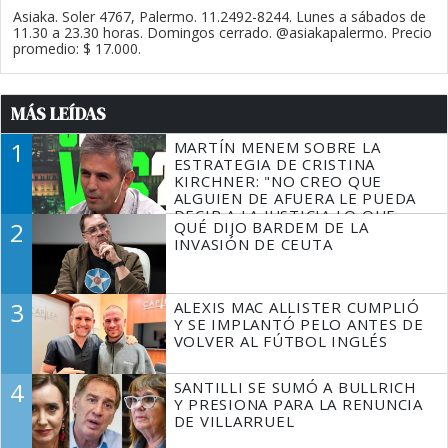
Asiaka. Soler 4767, Palermo. 11.2492-8244. Lunes a sábados de
11.30 a 23.30 horas. Domingos cerrado. @asiakapalermo. Precio
promedio: $ 17.000.
MÁS LEÍDAS
1
MARTÍN MENEM SOBRE LA
ESTRATEGIA DE CRISTINA
KIRCHNER: "NO CREO QUE
ALGUIEN DE AFUERA LE PUEDA
DECIR A LA JUSTICIA LO QUE
2
QUÉ DIJO BARDEM DE LA
TIENE QUE HACER"
INVASIÓN DE CEUTA
3
ALEXIS MAC ALLISTER CUMPLIÓ
Y SE IMPLANTÓ PELO ANTES DE
VOLVER AL FÚTBOL INGLÉS
4
SANTILLI SE SUMÓ A BULLRICH
Y PRESIONA PARA LA RENUNCIA
DE VILLARRUEL