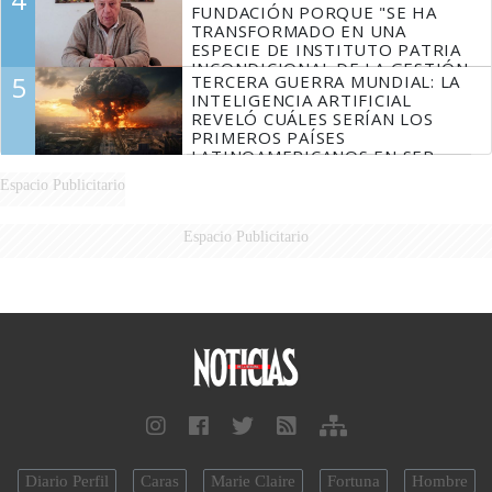
FUNDACIÓN PORQUE "SE HA
TRANSFORMADO EN UNA
ESPECIE DE INSTITUTO PATRIA
INCONDICIONAL DE LA GESTIÓN
5
TERCERA GUERRA MUNDIAL: LA
DE MILEI"
INTELIGENCIA ARTIFICIAL
REVELÓ CUÁLES SERÍAN LOS
PRIMEROS PAÍSES
LATINOAMERICANOS EN SER
DERROTADOS
Espacio Publicitario
Espacio Publicitario
Diario Perfil
Caras
Marie Claire
Fortuna
Hombre