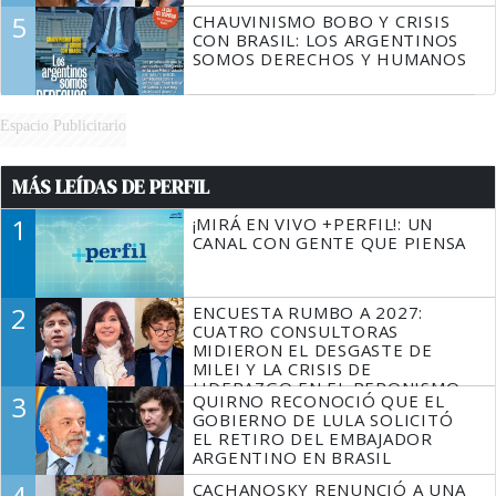
5
CHAUVINISMO BOBO Y CRISIS
CON BRASIL: LOS ARGENTINOS
SOMOS DERECHOS Y HUMANOS
Espacio Publicitario
MÁS LEÍDAS DE PERFIL
1
¡MIRÁ EN VIVO +PERFIL!: UN
CANAL CON GENTE QUE PIENSA
2
ENCUESTA RUMBO A 2027:
CUATRO CONSULTORAS
MIDIERON EL DESGASTE DE
MILEI Y LA CRISIS DE
LIDERAZGO EN EL PERONISMO
3
QUIRNO RECONOCIÓ QUE EL
GOBIERNO DE LULA SOLICITÓ
EL RETIRO DEL EMBAJADOR
ARGENTINO EN BRASIL
4
CACHANOSKY RENUNCIÓ A UNA