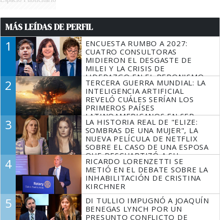
MÁS LEÍDAS DE PERFIL
1
ENCUESTA RUMBO A 2027:
CUATRO CONSULTORAS
MIDIERON EL DESGASTE DE
MILEI Y LA CRISIS DE
LIDERAZGO EN EL PERONISMO
2
TERCERA GUERRA MUNDIAL: LA
INTELIGENCIA ARTIFICIAL
REVELÓ CUÁLES SERÍAN LOS
PRIMEROS PAÍSES
LATINOAMERICANOS EN SER
3
LA HISTORIA REAL DE "ELIZE:
DERROTADOS
SOMBRAS DE UNA MUJER", LA
NUEVA PELÍCULA DE NETFLIX
SOBRE EL CASO DE UNA ESPOSA
QUE DESCUARTIZÓ A SU
4
RICARDO LORENZETTI SE
MARIDO
METIÓ EN EL DEBATE SOBRE LA
INHABILITACIÓN DE CRISTINA
KIRCHNER
5
DI TULLIO IMPUGNÓ A JOAQUÍN
BENEGAS LYNCH POR UN
PRESUNTO CONFLICTO DE