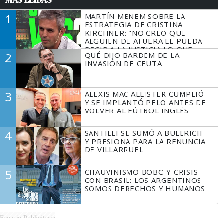
MÁS LEÍDAS
1
MARTÍN MENEM SOBRE LA
ESTRATEGIA DE CRISTINA
KIRCHNER: "NO CREO QUE
ALGUIEN DE AFUERA LE PUEDA
DECIR A LA JUSTICIA LO QUE
2
QUÉ DIJO BARDEM DE LA
TIENE QUE HACER"
INVASIÓN DE CEUTA
3
ALEXIS MAC ALLISTER CUMPLIÓ
Y SE IMPLANTÓ PELO ANTES DE
VOLVER AL FÚTBOL INGLÉS
4
SANTILLI SE SUMÓ A BULLRICH
Y PRESIONA PARA LA RENUNCIA
DE VILLARRUEL
5
CHAUVINISMO BOBO Y CRISIS
CON BRASIL: LOS ARGENTINOS
SOMOS DERECHOS Y HUMANOS
Espacio Publicitario