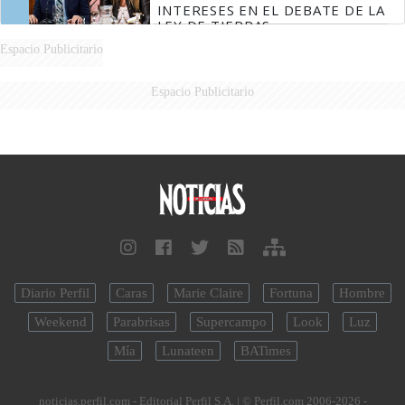
INTERESES EN EL DEBATE DE LA
LEY DE TIERRAS
Espacio Publicitario
Espacio Publicitario
Diario Perfil
Caras
Marie Claire
Fortuna
Hombre
Weekend
Parabrisas
Supercampo
Look
Luz
Mía
Lunateen
BATimes
noticias.perfil.com - Editorial Perfil S.A.
| © Perfil.com 2006-2026 -