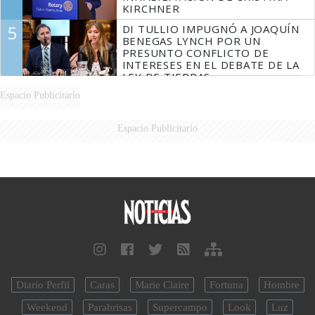
KIRCHNER
5
DI TULLIO IMPUGNÓ A JOAQUÍN
BENEGAS LYNCH POR UN
PRESUNTO CONFLICTO DE
INTERESES EN EL DEBATE DE LA
LEY DE TIERRAS
Espacio Publicitario
Espacio Publicitario
Diario Perfil
Caras
Marie Claire
Fortuna
Hombre
Weekend
Parabrisas
Supercampo
Look
Luz