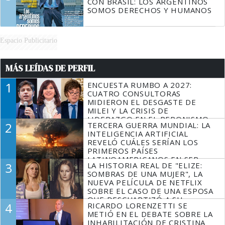
CON BRASIL: LOS ARGENTINOS
SOMOS DERECHOS Y HUMANOS
Espacio Publicitario
MÁS LEÍDAS DE PERFIL
1
ENCUESTA RUMBO A 2027:
CUATRO CONSULTORAS
MIDIERON EL DESGASTE DE
MILEI Y LA CRISIS DE
LIDERAZGO EN EL PERONISMO
2
TERCERA GUERRA MUNDIAL: LA
INTELIGENCIA ARTIFICIAL
REVELÓ CUÁLES SERÍAN LOS
PRIMEROS PAÍSES
LATINOAMERICANOS EN SER
3
LA HISTORIA REAL DE "ELIZE:
DERROTADOS
SOMBRAS DE UNA MUJER", LA
NUEVA PELÍCULA DE NETFLIX
SOBRE EL CASO DE UNA ESPOSA
QUE DESCUARTIZÓ A SU
4
RICARDO LORENZETTI SE
MARIDO
METIÓ EN EL DEBATE SOBRE LA
INHABILITACIÓN DE CRISTINA