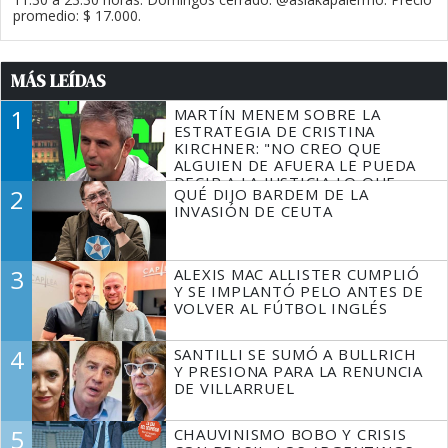
promedio: $ 17.000.
MÁS LEÍDAS
1
MARTÍN MENEM SOBRE LA
ESTRATEGIA DE CRISTINA
KIRCHNER: "NO CREO QUE
ALGUIEN DE AFUERA LE PUEDA
DECIR A LA JUSTICIA LO QUE
2
QUÉ DIJO BARDEM DE LA
TIENE QUE HACER"
INVASIÓN DE CEUTA
3
ALEXIS MAC ALLISTER CUMPLIÓ
Y SE IMPLANTÓ PELO ANTES DE
VOLVER AL FÚTBOL INGLÉS
4
SANTILLI SE SUMÓ A BULLRICH
Y PRESIONA PARA LA RENUNCIA
DE VILLARRUEL
5
CHAUVINISMO BOBO Y CRISIS