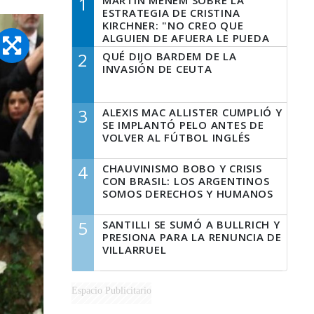
1
MARTÍN MENEM SOBRE LA
ESTRATEGIA DE CRISTINA
KIRCHNER: "NO CREO QUE
ALGUIEN DE AFUERA LE PUEDA
DECIR A LA JUSTICIA LO QUE
2
QUÉ DIJO BARDEM DE LA
TIENE QUE HACER"
INVASIÓN DE CEUTA
3
ALEXIS MAC ALLISTER CUMPLIÓ Y
SE IMPLANTÓ PELO ANTES DE
VOLVER AL FÚTBOL INGLÉS
4
CHAUVINISMO BOBO Y CRISIS
CON BRASIL: LOS ARGENTINOS
SOMOS DERECHOS Y HUMANOS
5
SANTILLI SE SUMÓ A BULLRICH Y
PRESIONA PARA LA RENUNCIA DE
VILLARRUEL
Espacio Publicitario