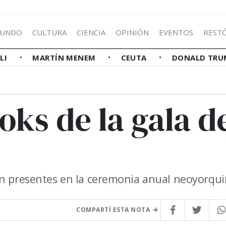
UNDO
CULTURA
CIENCIA
OPINIÓN
EVENTOS
REST
LLI
MARTÍN MENEM
CEUTA
DONALD TRU
oks de la gala d
on presentes en la ceremonia anual neoyorqui
COMPARTÍ ESTA NOTA