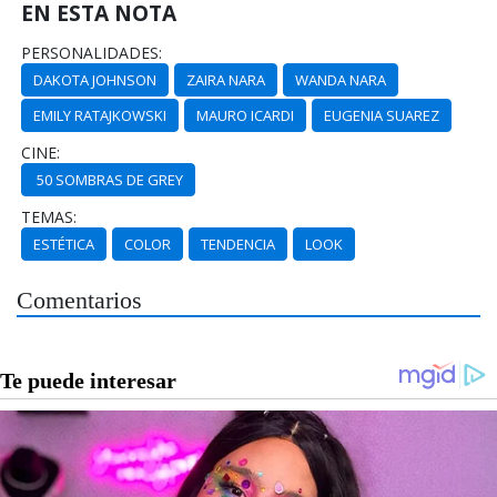
EN ESTA NOTA
PERSONALIDADES:
DAKOTA JOHNSON
ZAIRA NARA
WANDA NARA
EMILY RATAJKOWSKI
MAURO ICARDI
EUGENIA SUAREZ
CINE:
50 SOMBRAS DE GREY
TEMAS:
ESTÉTICA
COLOR
TENDENCIA
LOOK
Comentarios