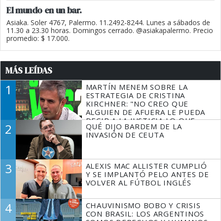
El mundo en un bar.
Asiaka. Soler 4767, Palermo. 11.2492-8244. Lunes a sábados de
11.30 a 23.30 horas. Domingos cerrado. @asiakapalermo. Precio
promedio: $ 17.000.
MÁS LEÍDAS
1
MARTÍN MENEM SOBRE LA
ESTRATEGIA DE CRISTINA
KIRCHNER: "NO CREO QUE
ALGUIEN DE AFUERA LE PUEDA
DECIR A LA JUSTICIA LO QUE
2
QUÉ DIJO BARDEM DE LA
TIENE QUE HACER"
INVASIÓN DE CEUTA
3
ALEXIS MAC ALLISTER CUMPLIÓ
Y SE IMPLANTÓ PELO ANTES DE
VOLVER AL FÚTBOL INGLÉS
4
CHAUVINISMO BOBO Y CRISIS
CON BRASIL: LOS ARGENTINOS