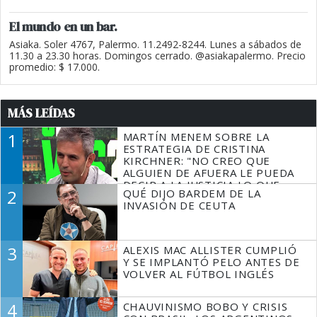
El mundo en un bar.
Asiaka. Soler 4767, Palermo. 11.2492-8244. Lunes a sábados de
11.30 a 23.30 horas. Domingos cerrado. @asiakapalermo. Precio
promedio: $ 17.000.
MÁS LEÍDAS
1
MARTÍN MENEM SOBRE LA
ESTRATEGIA DE CRISTINA
KIRCHNER: "NO CREO QUE
ALGUIEN DE AFUERA LE PUEDA
DECIR A LA JUSTICIA LO QUE
2
QUÉ DIJO BARDEM DE LA
TIENE QUE HACER"
INVASIÓN DE CEUTA
3
ALEXIS MAC ALLISTER CUMPLIÓ
Y SE IMPLANTÓ PELO ANTES DE
VOLVER AL FÚTBOL INGLÉS
4
CHAUVINISMO BOBO Y CRISIS