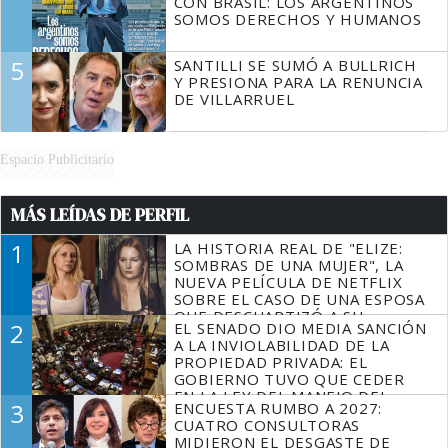
CON BRASIL: LOS ARGENTINOS
SOMOS DERECHOS Y HUMANOS
5
SANTILLI SE SUMÓ A BULLRICH
Y PRESIONA PARA LA RENUNCIA
DE VILLARRUEL
Espacio Publicitario
MÁS LEÍDAS DE PERFIL
1
LA HISTORIA REAL DE "ELIZE:
SOMBRAS DE UNA MUJER", LA
NUEVA PELÍCULA DE NETFLIX
SOBRE EL CASO DE UNA ESPOSA
QUE DESCUARTIZÓ A SU
2
EL SENADO DIO MEDIA SANCIÓN
MARIDO
A LA INVIOLABILIDAD DE LA
PROPIEDAD PRIVADA: EL
GOBIERNO TUVO QUE CEDER
EN LA LEY DEL MANEJO DEL
3
ENCUESTA RUMBO A 2027:
FUEGO
CUATRO CONSULTORAS
MIDIERON EL DESGASTE DE