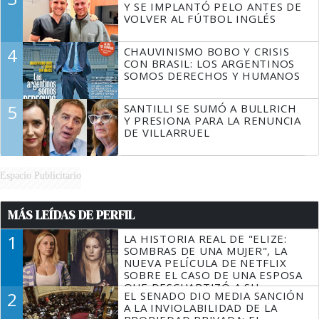
Y SE IMPLANTÓ PELO ANTES DE
VOLVER AL FÚTBOL INGLÉS
4
CHAUVINISMO BOBO Y CRISIS
CON BRASIL: LOS ARGENTINOS
SOMOS DERECHOS Y HUMANOS
5
SANTILLI SE SUMÓ A BULLRICH
Y PRESIONA PARA LA RENUNCIA
DE VILLARRUEL
Espacio Publicitario
MÁS LEÍDAS DE PERFIL
1
LA HISTORIA REAL DE "ELIZE:
SOMBRAS DE UNA MUJER", LA
NUEVA PELÍCULA DE NETFLIX
SOBRE EL CASO DE UNA ESPOSA
QUE DESCUARTIZÓ A SU
2
EL SENADO DIO MEDIA SANCIÓN
MARIDO
A LA INVIOLABILIDAD DE LA