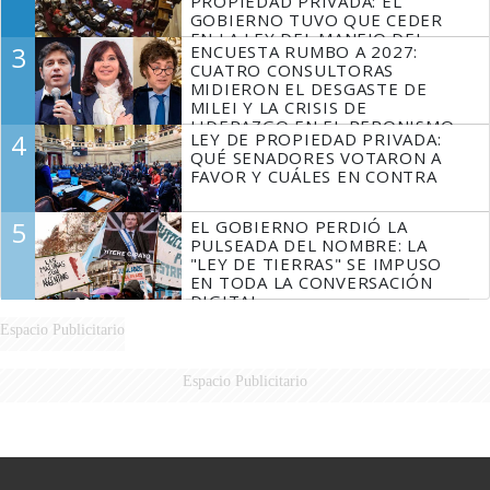
PROPIEDAD PRIVADA: EL
GOBIERNO TUVO QUE CEDER
EN LA LEY DEL MANEJO DEL
3
ENCUESTA RUMBO A 2027:
FUEGO
CUATRO CONSULTORAS
MIDIERON EL DESGASTE DE
MILEI Y LA CRISIS DE
LIDERAZGO EN EL PERONISMO
4
LEY DE PROPIEDAD PRIVADA:
QUÉ SENADORES VOTARON A
FAVOR Y CUÁLES EN CONTRA
5
EL GOBIERNO PERDIÓ LA
PULSEADA DEL NOMBRE: LA
"LEY DE TIERRAS" SE IMPUSO
EN TODA LA CONVERSACIÓN
DIGITAL
Espacio Publicitario
Espacio Publicitario