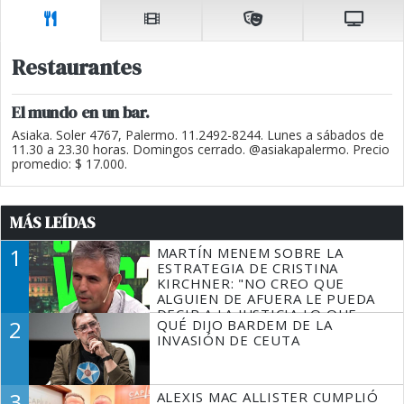
Restaurantes
El mundo en un bar.
Asiaka. Soler 4767, Palermo. 11.2492-8244. Lunes a sábados de
11.30 a 23.30 horas. Domingos cerrado. @asiakapalermo. Precio
promedio: $ 17.000.
MÁS LEÍDAS
1
MARTÍN MENEM SOBRE LA
ESTRATEGIA DE CRISTINA
KIRCHNER: "NO CREO QUE
ALGUIEN DE AFUERA LE PUEDA
DECIR A LA JUSTICIA LO QUE
2
QUÉ DIJO BARDEM DE LA
TIENE QUE HACER"
INVASIÓN DE CEUTA
3
ALEXIS MAC ALLISTER CUMPLIÓ