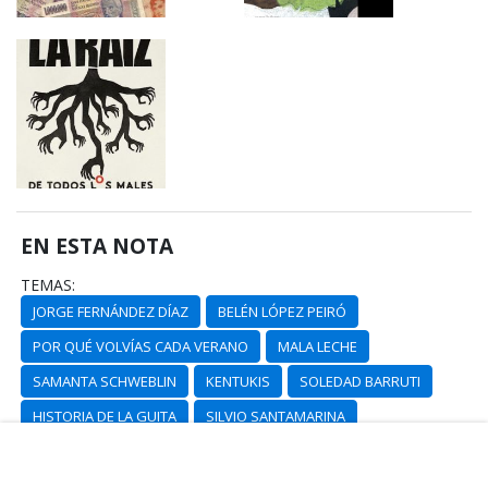
EN ESTA NOTA
TEMAS:
JORGE FERNÁNDEZ DÍAZ
BELÉN LÓPEZ PEIRÓ
POR QUÉ VOLVÍAS CADA VERANO
MALA LECHE
SAMANTA SCHWEBLIN
KENTUKIS
SOLEDAD BARRUTI
HISTORIA DE LA GUITA
SILVIO SANTAMARINA
LA RAÍZ (DE TODOS LOS MALES)
OTROS COLORES PARA NOSOTRAS