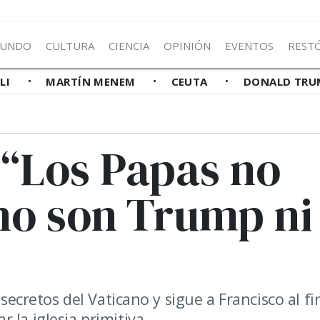
UNDO
CULTURA
CIENCIA
OPINIÓN
EVENTOS
REST
LLI
MARTÍN MENEM
CEUTA
DONALD TRU
 “Los Papas no
 no son Trump ni
 secretos del Vaticano y sigue a Francisco al fi
 la iglesia primitiva.