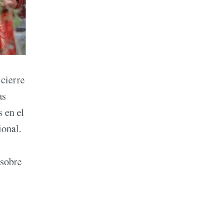
cierre
as
s en el
ional.
 sobre