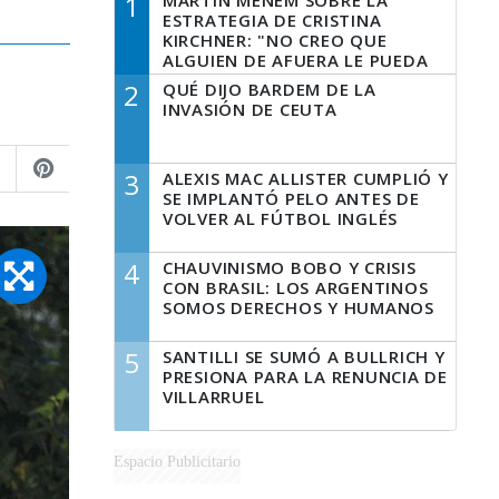
1
MARTÍN MENEM SOBRE LA
ESTRATEGIA DE CRISTINA
KIRCHNER: "NO CREO QUE
ALGUIEN DE AFUERA LE PUEDA
DECIR A LA JUSTICIA LO QUE
2
QUÉ DIJO BARDEM DE LA
TIENE QUE HACER"
INVASIÓN DE CEUTA
3
ALEXIS MAC ALLISTER CUMPLIÓ Y
SE IMPLANTÓ PELO ANTES DE
VOLVER AL FÚTBOL INGLÉS
4
CHAUVINISMO BOBO Y CRISIS
CON BRASIL: LOS ARGENTINOS
SOMOS DERECHOS Y HUMANOS
5
SANTILLI SE SUMÓ A BULLRICH Y
PRESIONA PARA LA RENUNCIA DE
VILLARRUEL
Espacio Publicitario