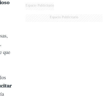
gioso
MARIDO
Espacio Publicitario
Espacio Publicitario
osas,
,
re que
los
ucitar
ía