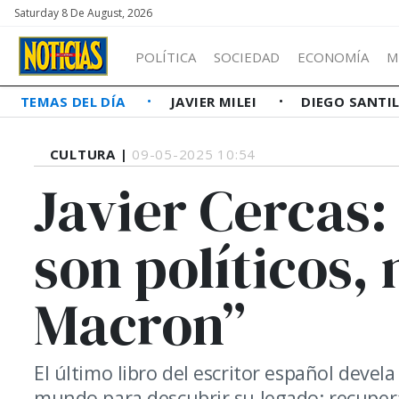
Saturday 8 De August, 2026
POLÍTICA
SOCIEDAD
ECONOMÍA
M
TEMAS DEL DÍA
JAVIER MILEI
DIEGO SANTI
CULTURA |
09-05-2025 10:54
Javier Cercas:
son políticos,
Macron”
El último libro del escritor español devela
mundo para descubrir su legado: recuperar