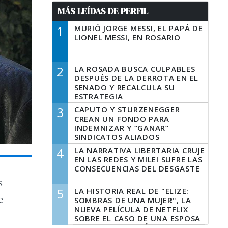
MÁS LEÍDAS DE PERFIL
1
MURIÓ JORGE MESSI, EL PAPÁ DE
LIONEL MESSI, EN ROSARIO
2
LA ROSADA BUSCA CULPABLES
DESPUÉS DE LA DERROTA EN EL
SENADO Y RECALCULA SU
ESTRATEGIA
3
CAPUTO Y STURZENEGGER
CREAN UN FONDO PARA
INDEMNIZAR Y “GANAR”
SINDICATOS ALIADOS
4
LA NARRATIVA LIBERTARIA CRUJE
EN LAS REDES Y MILEI SUFRE LAS
CONSECUENCIAS DEL DESGASTE
s
5
LA HISTORIA REAL DE "ELIZE:
e
SOMBRAS DE UNA MUJER", LA
NUEVA PELÍCULA DE NETFLIX
SOBRE EL CASO DE UNA ESPOSA
QUE DESCUARTIZÓ A SU