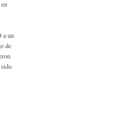
 en
O a un
je de
jeron
 sido