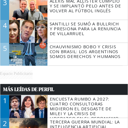
3
ALEXIS MAC ALLISTER CUMPLIÓ
Y SE IMPLANTÓ PELO ANTES DE
VOLVER AL FÚTBOL INGLÉS
4
SANTILLI SE SUMÓ A BULLRICH
Y PRESIONA PARA LA RENUNCIA
DE VILLARRUEL
5
CHAUVINISMO BOBO Y CRISIS
CON BRASIL: LOS ARGENTINOS
SOMOS DERECHOS Y HUMANOS
Espacio Publicitario
MÁS LEÍDAS DE PERFIL
1
ENCUESTA RUMBO A 2027:
CUATRO CONSULTORAS
MIDIERON EL DESGASTE DE
MILEI Y LA CRISIS DE
LIDERAZGO EN EL PERONISMO
2
TERCERA GUERRA MUNDIAL: LA
INTELIGENCIA ARTIFICIAL