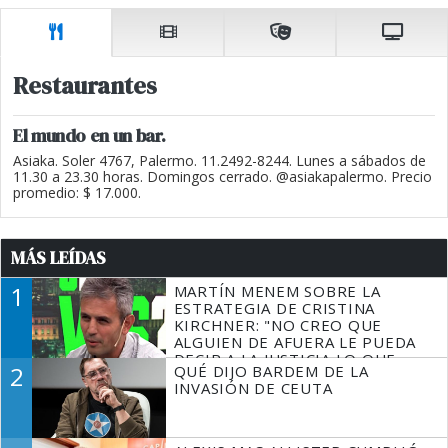
Restaurantes
El mundo en un bar.
Asiaka. Soler 4767, Palermo. 11.2492-8244. Lunes a sábados de
11.30 a 23.30 horas. Domingos cerrado. @asiakapalermo. Precio
promedio: $ 17.000.
MÁS LEÍDAS
1
MARTÍN MENEM SOBRE LA
ESTRATEGIA DE CRISTINA
KIRCHNER: "NO CREO QUE
ALGUIEN DE AFUERA LE PUEDA
DECIR A LA JUSTICIA LO QUE
2
QUÉ DIJO BARDEM DE LA
TIENE QUE HACER"
INVASIÓN DE CEUTA