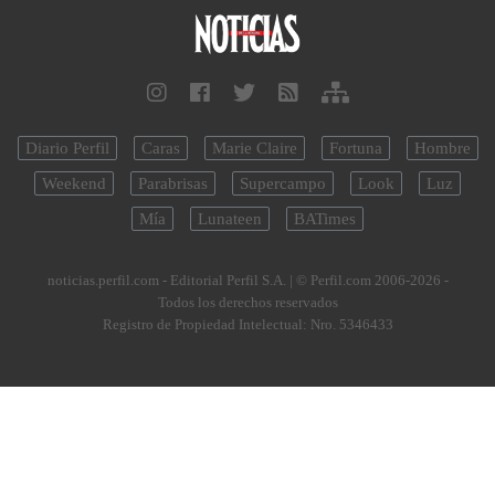
Diario Perfil
Caras
Marie Claire
Fortuna
Hombre
Weekend
Parabrisas
Supercampo
Look
Luz
Mía
Lunateen
BATimes
noticias.perfil.com - Editorial Perfil S.A.
| © Perfil.com 2006-2026 -
Todos los derechos reservados
Registro de Propiedad Intelectual: Nro. 5346433