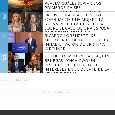
REVELÓ CUÁLES SERÍAN LOS
PRIMEROS PAÍSES
LATINOAMERICANOS EN SER
3
LA HISTORIA REAL DE "ELIZE:
DERROTADOS
SOMBRAS DE UNA MUJER", LA
NUEVA PELÍCULA DE NETFLIX
SOBRE EL CASO DE UNA ESPOSA
QUE DESCUARTIZÓ A SU
4
RICARDO LORENZETTI SE
MARIDO
METIÓ EN EL DEBATE SOBRE LA
INHABILITACIÓN DE CRISTINA
KIRCHNER
5
DI TULLIO IMPUGNÓ A JOAQUÍN
BENEGAS LYNCH POR UN
PRESUNTO CONFLICTO DE
INTERESES EN EL DEBATE DE LA
LEY DE TIERRAS
Espacio Publicitario
Espacio Publicitario