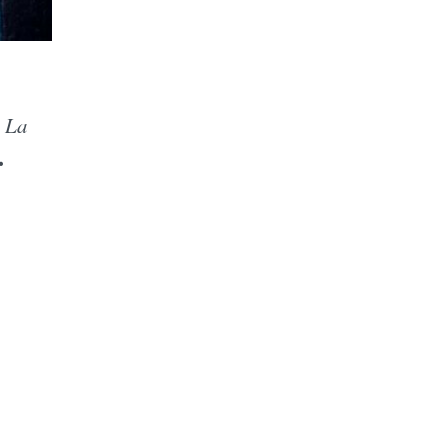
. La
.