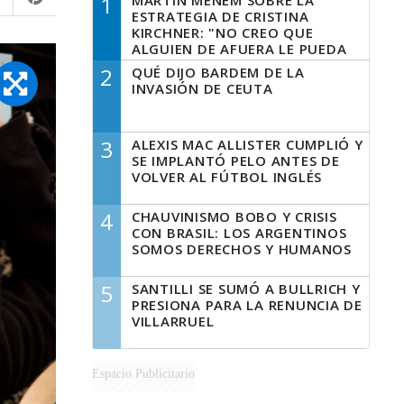
1
MARTÍN MENEM SOBRE LA
ESTRATEGIA DE CRISTINA
KIRCHNER: "NO CREO QUE
ALGUIEN DE AFUERA LE PUEDA
DECIR A LA JUSTICIA LO QUE
2
QUÉ DIJO BARDEM DE LA
TIENE QUE HACER"
INVASIÓN DE CEUTA
3
ALEXIS MAC ALLISTER CUMPLIÓ Y
SE IMPLANTÓ PELO ANTES DE
VOLVER AL FÚTBOL INGLÉS
4
CHAUVINISMO BOBO Y CRISIS
CON BRASIL: LOS ARGENTINOS
SOMOS DERECHOS Y HUMANOS
5
SANTILLI SE SUMÓ A BULLRICH Y
PRESIONA PARA LA RENUNCIA DE
VILLARRUEL
Espacio Publicitario