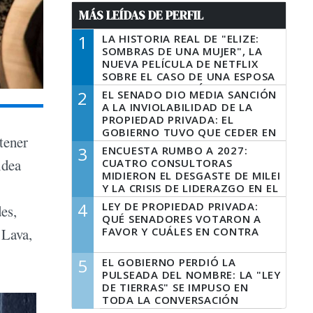
MÁS LEÍDAS DE PERFIL
1
LA HISTORIA REAL DE "ELIZE:
SOMBRAS DE UNA MUJER", LA
NUEVA PELÍCULA DE NETFLIX
SOBRE EL CASO DE UNA ESPOSA
QUE DESCUARTIZÓ A SU
2
EL SENADO DIO MEDIA SANCIÓN
MARIDO
A LA INVIOLABILIDAD DE LA
PROPIEDAD PRIVADA: EL
GOBIERNO TUVO QUE CEDER EN
 tener
LA LEY DEL MANEJO DEL FUEGO
3
ENCUESTA RUMBO A 2027:
idea
CUATRO CONSULTORAS
MIDIERON EL DESGASTE DE MILEI
Y LA CRISIS DE LIDERAZGO EN EL
PERONISMO
4
LEY DE PROPIEDAD PRIVADA:
es,
QUÉ SENADORES VOTARON A
FAVOR Y CUÁLES EN CONTRA
 Lava,
5
EL GOBIERNO PERDIÓ LA
PULSEADA DEL NOMBRE: LA "LEY
DE TIERRAS" SE IMPUSO EN
TODA LA CONVERSACIÓN
DIGITAL