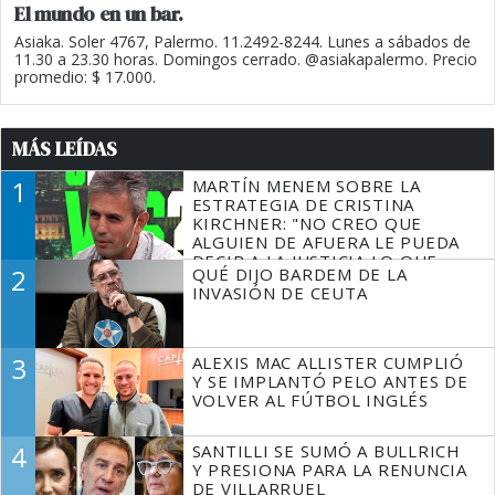
El mundo en un bar.
Asiaka. Soler 4767, Palermo. 11.2492-8244. Lunes a sábados de
11.30 a 23.30 horas. Domingos cerrado. @asiakapalermo. Precio
promedio: $ 17.000.
MÁS LEÍDAS
1
MARTÍN MENEM SOBRE LA
ESTRATEGIA DE CRISTINA
KIRCHNER: "NO CREO QUE
ALGUIEN DE AFUERA LE PUEDA
DECIR A LA JUSTICIA LO QUE
2
QUÉ DIJO BARDEM DE LA
TIENE QUE HACER"
INVASIÓN DE CEUTA
3
ALEXIS MAC ALLISTER CUMPLIÓ
Y SE IMPLANTÓ PELO ANTES DE
VOLVER AL FÚTBOL INGLÉS
4
SANTILLI SE SUMÓ A BULLRICH
Y PRESIONA PARA LA RENUNCIA
DE VILLARRUEL