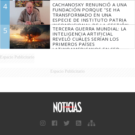
4
CACHANOSKY RENUNCIÓ A UNA
FUNDACIÓN PORQUE "SE HA
TRANSFORMADO EN UNA
ESPECIE DE INSTITUTO PATRIA
INCONDICIONAL DE LA GESTIÓN
5
TERCERA GUERRA MUNDIAL: LA
DE MILEI"
INTELIGENCIA ARTIFICIAL
REVELÓ CUÁLES SERÍAN LOS
PRIMEROS PAÍSES
LATINOAMERICANOS EN SER
DERROTADOS
Espacio Publicitario
Espacio Publicitario