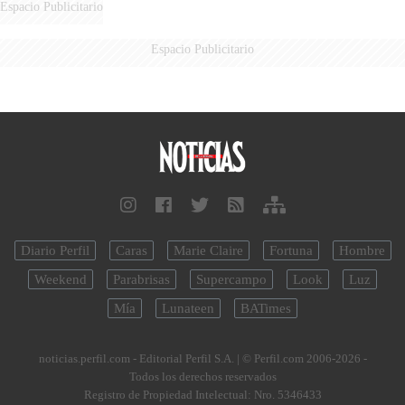
Espacio Publicitario
Espacio Publicitario
Diario Perfil
Caras
Marie Claire
Fortuna
Hombre
Weekend
Parabrisas
Supercampo
Look
Luz
Mía
Lunateen
BATimes
noticias.perfil.com - Editorial Perfil S.A.
| © Perfil.com 2006-2026 -
Todos los derechos reservados
Registro de Propiedad Intelectual: Nro. 5346433