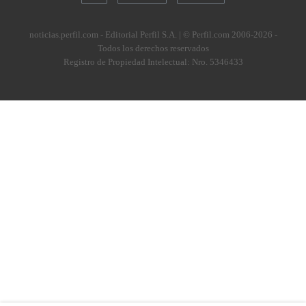
noticias.perfil.com - Editorial Perfil S.A.
| © Perfil.com 2006-2026 -
Todos los derechos reservados
Registro de Propiedad Intelectual: Nro. 5346433