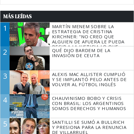
MÁS LEÍDAS
1
MARTÍN MENEM SOBRE LA
ESTRATEGIA DE CRISTINA
KIRCHNER: "NO CREO QUE
ALGUIEN DE AFUERA LE PUEDA
DECIR A LA JUSTICIA LO QUE
2
QUÉ DIJO BARDEM DE LA
TIENE QUE HACER"
INVASIÓN DE CEUTA
3
ALEXIS MAC ALLISTER CUMPLIÓ
Y SE IMPLANTÓ PELO ANTES DE
VOLVER AL FÚTBOL INGLÉS
4
CHAUVINISMO BOBO Y CRISIS
CON BRASIL: LOS ARGENTINOS
SOMOS DERECHOS Y HUMANOS
5
SANTILLI SE SUMÓ A BULLRICH
Y PRESIONA PARA LA RENUNCIA
DE VILLARRUEL