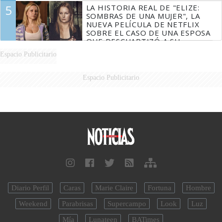
5
LA HISTORIA REAL DE "ELIZE:
SOMBRAS DE UNA MUJER", LA
NUEVA PELÍCULA DE NETFLIX
SOBRE EL CASO DE UNA ESPOSA
QUE DESCUARTIZÓ A SU
MARIDO
Espacio Publicitario
Espacio Publicitario
Diario Perfil
Caras
Marie Claire
Fortuna
Hombre
Weekend
Parabrisas
Supercampo
Look
Luz
Mía
Lunateen
BATimes