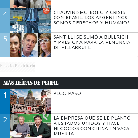
4
CHAUVINISMO BOBO Y CRISIS
CON BRASIL: LOS ARGENTINOS
SOMOS DERECHOS Y HUMANOS
5
SANTILLI SE SUMÓ A BULLRICH
Y PRESIONA PARA LA RENUNCIA
DE VILLARRUEL
Espacio Publicitario
MÁS LEÍDAS DE PERFIL
1
ALGO PASÓ
2
LA EMPRESA QUE SE LE PLANTÓ
A ESTADOS UNIDOS Y HACE
NEGOCIOS CON CHINA EN VACA
MUERTA