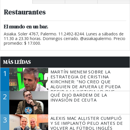
Restaurantes
El mundo en un bar.
Asiaka. Soler 4767, Palermo. 11.2492-8244. Lunes a sábados de
11.30 a 23.30 horas. Domingos cerrado. @asiakapalermo. Precio
promedio: $ 17.000.
MÁS LEÍDAS
1
MARTÍN MENEM SOBRE LA
ESTRATEGIA DE CRISTINA
KIRCHNER: "NO CREO QUE
ALGUIEN DE AFUERA LE PUEDA
DECIR A LA JUSTICIA LO QUE
2
QUÉ DIJO BARDEM DE LA
TIENE QUE HACER"
INVASIÓN DE CEUTA
3
ALEXIS MAC ALLISTER CUMPLIÓ
Y SE IMPLANTÓ PELO ANTES DE
VOLVER AL FÚTBOL INGLÉS