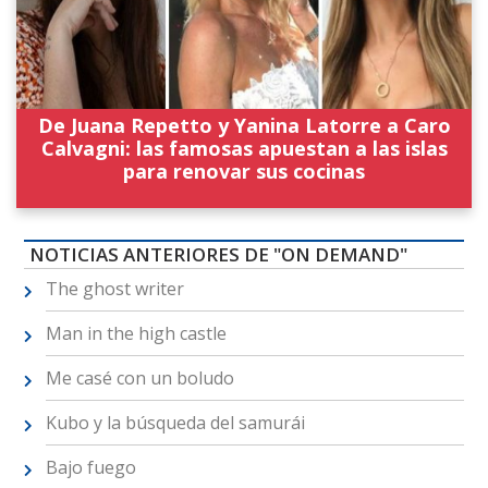
De Juana Repetto y Yanina Latorre a Caro
Calvagni: las famosas apuestan a las islas
para renovar sus cocinas
NOTICIAS ANTERIORES DE "ON DEMAND"
The ghost writer
Man in the high castle
Me casé con un boludo
Kubo y la búsqueda del samurái
Bajo fuego