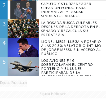
2
CAPUTO Y STURZENEGGER
CREAN UN FONDO PARA
INDEMNIZAR Y “GANAR”
SINDICATOS ALIADOS
3
LA ROSADA BUSCA CULPABLES
DESPUÉS DE LA DERROTA EN EL
SENADO Y RECALCULA SU
ESTRATEGIA
4
LIONEL MESSI LLEGA A ROSARIO
A LAS 20.30: VELATORIO ÍNTIMO
DE JORGE MESSI, SIN ACCESO AL
PÚBLICO
5
LOS AVIONES F 16
SOBREVOLARÁN EL CENTRO
PORTEÑO Y EL LUNES
PARTICIPARÁN DE LA
CELEBRACIÓN DE LA FUERZA
AÉREA
Espacio Publicitario
Espacio Publicitario