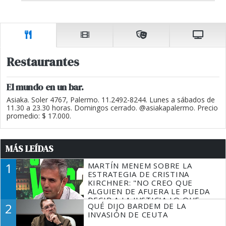
Restaurantes
El mundo en un bar.
Asiaka. Soler 4767, Palermo. 11.2492-8244. Lunes a sábados de
11.30 a 23.30 horas. Domingos cerrado. @asiakapalermo. Precio
promedio: $ 17.000.
MÁS LEÍDAS
1
MARTÍN MENEM SOBRE LA
ESTRATEGIA DE CRISTINA
KIRCHNER: "NO CREO QUE
ALGUIEN DE AFUERA LE PUEDA
DECIR A LA JUSTICIA LO QUE
2
QUÉ DIJO BARDEM DE LA
TIENE QUE HACER"
INVASIÓN DE CEUTA