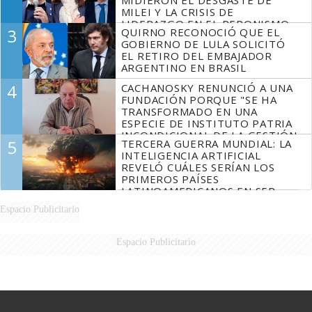
MILEI Y LA CRISIS DE
LIDERAZGO EN EL PERONISMO
3
QUIRNO RECONOCIÓ QUE EL
GOBIERNO DE LULA SOLICITÓ
EL RETIRO DEL EMBAJADOR
ARGENTINO EN BRASIL
4
CACHANOSKY RENUNCIÓ A UNA
FUNDACIÓN PORQUE "SE HA
TRANSFORMADO EN UNA
ESPECIE DE INSTITUTO PATRIA
INCONDICIONAL DE LA GESTIÓN
5
TERCERA GUERRA MUNDIAL: LA
DE MILEI"
INTELIGENCIA ARTIFICIAL
REVELÓ CUÁLES SERÍAN LOS
PRIMEROS PAÍSES
LATINOAMERICANOS EN SER
DERROTADOS
Espacio Publicitario
Espacio Publicitario