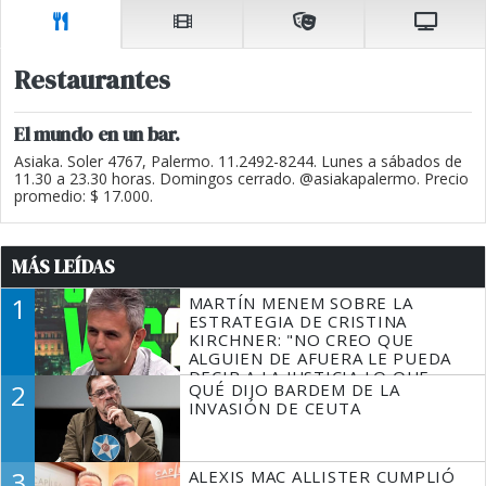
Restaurantes
El mundo en un bar.
Asiaka. Soler 4767, Palermo. 11.2492-8244. Lunes a sábados de
11.30 a 23.30 horas. Domingos cerrado. @asiakapalermo. Precio
promedio: $ 17.000.
MÁS LEÍDAS
1
MARTÍN MENEM SOBRE LA
ESTRATEGIA DE CRISTINA
KIRCHNER: "NO CREO QUE
ALGUIEN DE AFUERA LE PUEDA
DECIR A LA JUSTICIA LO QUE
2
QUÉ DIJO BARDEM DE LA
TIENE QUE HACER"
INVASIÓN DE CEUTA
3
ALEXIS MAC ALLISTER CUMPLIÓ