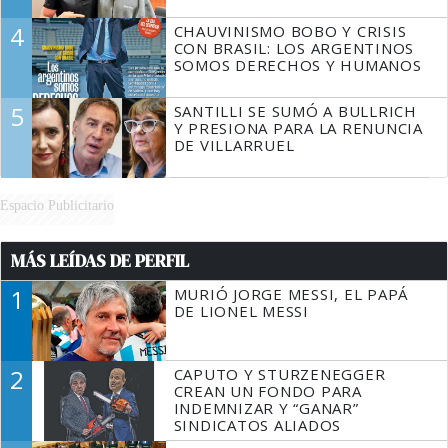
4
CHAUVINISMO BOBO Y CRISIS
CON BRASIL: LOS ARGENTINOS
SOMOS DERECHOS Y HUMANOS
5
SANTILLI SE SUMÓ A BULLRICH
Y PRESIONA PARA LA RENUNCIA
DE VILLARRUEL
Espacio Publicitario
MÁS LEÍDAS DE PERFIL
1
MURIÓ JORGE MESSI, EL PAPÁ
DE LIONEL MESSI
2
CAPUTO Y STURZENEGGER
CREAN UN FONDO PARA
INDEMNIZAR Y “GANAR”
SINDICATOS ALIADOS