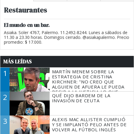
Restaurantes
El mundo en un bar.
Asiaka. Soler 4767, Palermo. 11.2492-8244. Lunes a sábados de
11.30 a 23.30 horas. Domingos cerrado. @asiakapalermo. Precio
promedio: $ 17.000.
MÁS LEÍDAS
1
MARTÍN MENEM SOBRE LA
ESTRATEGIA DE CRISTINA
KIRCHNER: "NO CREO QUE
ALGUIEN DE AFUERA LE PUEDA
DECIR A LA JUSTICIA LO QUE
2
QUÉ DIJO BARDEM DE LA
TIENE QUE HACER"
INVASIÓN DE CEUTA
3
ALEXIS MAC ALLISTER CUMPLIÓ
Y SE IMPLANTÓ PELO ANTES DE
VOLVER AL FÚTBOL INGLÉS