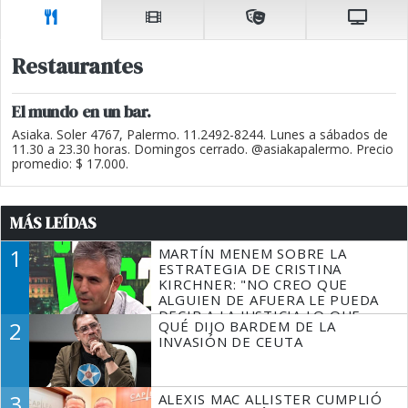
Restaurantes
El mundo en un bar.
Asiaka. Soler 4767, Palermo. 11.2492-8244. Lunes a sábados de
11.30 a 23.30 horas. Domingos cerrado. @asiakapalermo. Precio
promedio: $ 17.000.
MÁS LEÍDAS
1
MARTÍN MENEM SOBRE LA
ESTRATEGIA DE CRISTINA
KIRCHNER: "NO CREO QUE
ALGUIEN DE AFUERA LE PUEDA
DECIR A LA JUSTICIA LO QUE
2
QUÉ DIJO BARDEM DE LA
TIENE QUE HACER"
INVASIÓN DE CEUTA
3
ALEXIS MAC ALLISTER CUMPLIÓ