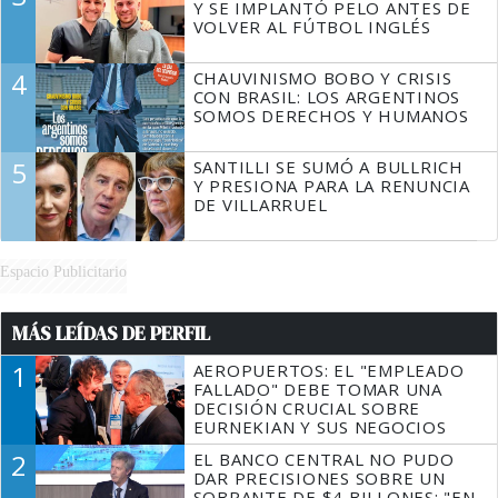
Y SE IMPLANTÓ PELO ANTES DE
VOLVER AL FÚTBOL INGLÉS
4
CHAUVINISMO BOBO Y CRISIS
CON BRASIL: LOS ARGENTINOS
SOMOS DERECHOS Y HUMANOS
5
SANTILLI SE SUMÓ A BULLRICH
Y PRESIONA PARA LA RENUNCIA
DE VILLARRUEL
Espacio Publicitario
MÁS LEÍDAS DE PERFIL
1
AEROPUERTOS: EL "EMPLEADO
FALLADO" DEBE TOMAR UNA
DECISIÓN CRUCIAL SOBRE
EURNEKIAN Y SUS NEGOCIOS
2
EL BANCO CENTRAL NO PUDO
DAR PRECISIONES SOBRE UN
SOBRANTE DE $4 BILLONES: "EN