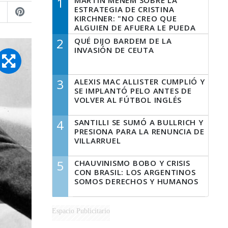
1
MARTÍN MENEM SOBRE LA
ESTRATEGIA DE CRISTINA
KIRCHNER: "NO CREO QUE
ALGUIEN DE AFUERA LE PUEDA
DECIR A LA JUSTICIA LO QUE
2
QUÉ DIJO BARDEM DE LA
TIENE QUE HACER"
INVASIÓN DE CEUTA
3
ALEXIS MAC ALLISTER CUMPLIÓ Y
SE IMPLANTÓ PELO ANTES DE
VOLVER AL FÚTBOL INGLÉS
4
SANTILLI SE SUMÓ A BULLRICH Y
PRESIONA PARA LA RENUNCIA DE
VILLARRUEL
5
CHAUVINISMO BOBO Y CRISIS
CON BRASIL: LOS ARGENTINOS
SOMOS DERECHOS Y HUMANOS
Espacio Publicitario