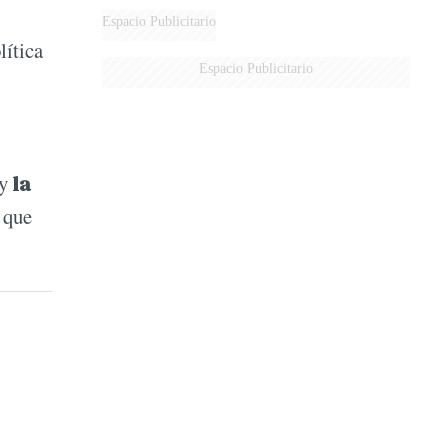
Espacio Publicitario
olítica
Espacio Publicitario
 y
la
 que