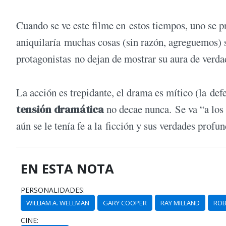
Cuando se ve este filme en estos tiempos, uno se p
aniquilaría muchas cosas (sin razón, agreguemos) s
protagonistas no dejan de mostrar su aura de verdad
La acción es trepidante, el drama es mítico (la def
tensión dramática
no decae nunca. Se va “a los 
aún se le tenía fe a la ficción y sus verdades profun
EN ESTA NOTA
PERSONALIDADES:
WILLIAM A. WELLMAN
GARY COOPER
RAY MILLAND
ROB
CINE: