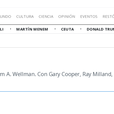
UNDO
CULTURA
CIENCIA
OPINIÓN
EVENTOS
REST
LLI
MARTÍN MENEM
CEUTA
DONALD TRU
iam A. Wellman. Con Gary Cooper, Ray Milland,