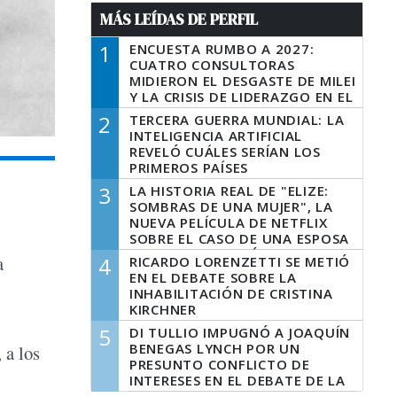
MÁS LEÍDAS DE PERFIL
1
ENCUESTA RUMBO A 2027:
CUATRO CONSULTORAS
MIDIERON EL DESGASTE DE MILEI
Y LA CRISIS DE LIDERAZGO EN EL
PERONISMO
2
TERCERA GUERRA MUNDIAL: LA
INTELIGENCIA ARTIFICIAL
REVELÓ CUÁLES SERÍAN LOS
PRIMEROS PAÍSES
LATINOAMERICANOS EN SER
3
LA HISTORIA REAL DE "ELIZE:
DERROTADOS
SOMBRAS DE UNA MUJER", LA
NUEVA PELÍCULA DE NETFLIX
SOBRE EL CASO DE UNA ESPOSA
QUE DESCUARTIZÓ A SU
a
4
RICARDO LORENZETTI SE METIÓ
MARIDO
EN EL DEBATE SOBRE LA
INHABILITACIÓN DE CRISTINA
KIRCHNER
5
DI TULLIO IMPUGNÓ A JOAQUÍN
BENEGAS LYNCH POR UN
 a los
PRESUNTO CONFLICTO DE
INTERESES EN EL DEBATE DE LA
LEY DE TIERRAS