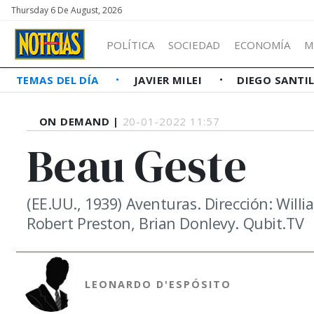
Thursday 6 De August, 2026
POLÍTICA
SOCIEDAD
ECONOMÍA
M
TEMAS DEL DÍA
JAVIER MILEI
DIEGO SANTI
ON DEMAND |
20-01-2022 11:57
Beau Geste
(EE.UU., 1939) Aventuras. Dirección: Will
Robert Preston, Brian Donlevy. Qubit.TV
LEONARDO D'ESPÓSITO