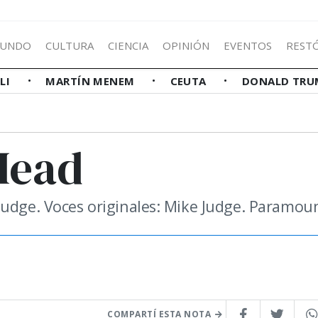
UNDO
CULTURA
CIENCIA
OPINIÓN
EVENTOS
REST
LLI
MARTÍN MENEM
CEUTA
DONALD TRU
Head
Judge. Voces originales: Mike Judge. Paramou
COMPARTÍ ESTA NOTA