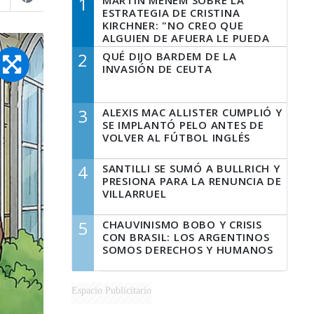
1
MARTÍN MENEM SOBRE LA
ESTRATEGIA DE CRISTINA
KIRCHNER: "NO CREO QUE
ALGUIEN DE AFUERA LE PUEDA
DECIR A LA JUSTICIA LO QUE
2
QUÉ DIJO BARDEM DE LA
TIENE QUE HACER"
INVASIÓN DE CEUTA
3
ALEXIS MAC ALLISTER CUMPLIÓ Y
SE IMPLANTÓ PELO ANTES DE
VOLVER AL FÚTBOL INGLÉS
4
SANTILLI SE SUMÓ A BULLRICH Y
PRESIONA PARA LA RENUNCIA DE
VILLARRUEL
5
CHAUVINISMO BOBO Y CRISIS
CON BRASIL: LOS ARGENTINOS
SOMOS DERECHOS Y HUMANOS
Espacio Publicitario