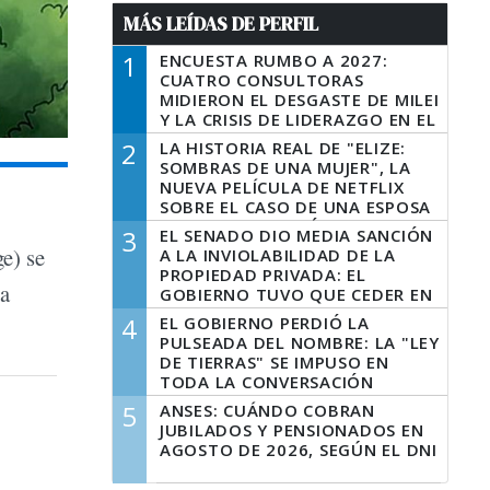
MÁS LEÍDAS DE PERFIL
1
ENCUESTA RUMBO A 2027:
CUATRO CONSULTORAS
MIDIERON EL DESGASTE DE MILEI
Y LA CRISIS DE LIDERAZGO EN EL
PERONISMO
2
LA HISTORIA REAL DE "ELIZE:
SOMBRAS DE UNA MUJER", LA
NUEVA PELÍCULA DE NETFLIX
SOBRE EL CASO DE UNA ESPOSA
QUE DESCUARTIZÓ A SU
3
EL SENADO DIO MEDIA SANCIÓN
MARIDO
e) se
A LA INVIOLABILIDAD DE LA
PROPIEDAD PRIVADA: EL
la
GOBIERNO TUVO QUE CEDER EN
LA LEY DEL MANEJO DEL FUEGO
4
EL GOBIERNO PERDIÓ LA
PULSEADA DEL NOMBRE: LA "LEY
DE TIERRAS" SE IMPUSO EN
TODA LA CONVERSACIÓN
DIGITAL
5
ANSES: CUÁNDO COBRAN
JUBILADOS Y PENSIONADOS EN
AGOSTO DE 2026, SEGÚN EL DNI