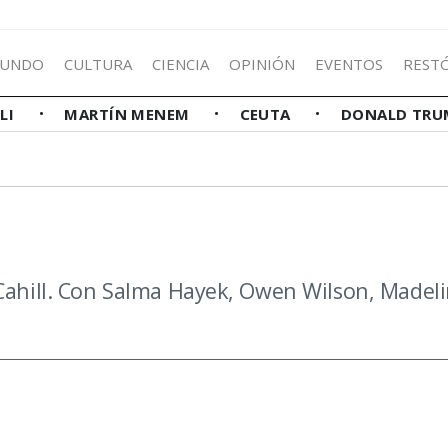
UNDO
CULTURA
CIENCIA
OPINIÓN
EVENTOS
REST
LLI
MARTÍN MENEM
CEUTA
DONALD TRU
 Cahill. Con Salma Hayek, Owen Wilson, Madel