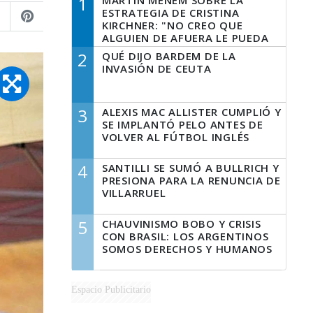
1
MARTÍN MENEM SOBRE LA
ESTRATEGIA DE CRISTINA
KIRCHNER: "NO CREO QUE
ALGUIEN DE AFUERA LE PUEDA
DECIR A LA JUSTICIA LO QUE
2
QUÉ DIJO BARDEM DE LA
TIENE QUE HACER"
INVASIÓN DE CEUTA
3
ALEXIS MAC ALLISTER CUMPLIÓ Y
SE IMPLANTÓ PELO ANTES DE
VOLVER AL FÚTBOL INGLÉS
4
SANTILLI SE SUMÓ A BULLRICH Y
PRESIONA PARA LA RENUNCIA DE
VILLARRUEL
5
CHAUVINISMO BOBO Y CRISIS
CON BRASIL: LOS ARGENTINOS
SOMOS DERECHOS Y HUMANOS
Espacio Publicitario