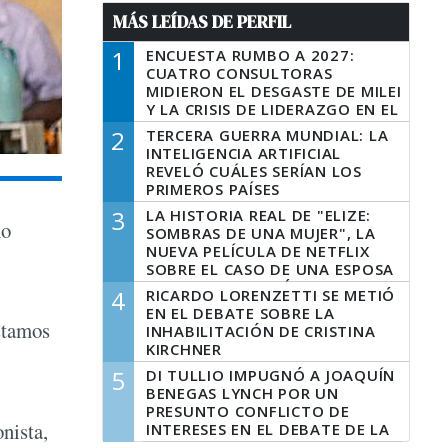
MÁS LEÍDAS DE PERFIL
1
ENCUESTA RUMBO A 2027:
CUATRO CONSULTORAS
MIDIERON EL DESGASTE DE MILEI
Y LA CRISIS DE LIDERAZGO EN EL
PERONISMO
2
TERCERA GUERRA MUNDIAL: LA
INTELIGENCIA ARTIFICIAL
REVELÓ CUÁLES SERÍAN LOS
PRIMEROS PAÍSES
LATINOAMERICANOS EN SER
3
LA HISTORIA REAL DE "ELIZE:
DERROTADOS
no
SOMBRAS DE UNA MUJER", LA
NUEVA PELÍCULA DE NETFLIX
SOBRE EL CASO DE UNA ESPOSA
QUE DESCUARTIZÓ A SU
4
RICARDO LORENZETTI SE METIÓ
MARIDO
EN EL DEBATE SOBRE LA
estamos
INHABILITACIÓN DE CRISTINA
KIRCHNER
5
DI TULLIO IMPUGNÓ A JOAQUÍN
BENEGAS LYNCH POR UN
PRESUNTO CONFLICTO DE
nista,
INTERESES EN EL DEBATE DE LA
LEY DE TIERRAS