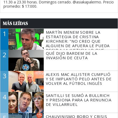
11.30 a 23.30 horas. Domingos cerrado. @asiakapalermo. Precio
promedio: $ 17.000.
MÁS LEÍDAS
1
MARTÍN MENEM SOBRE LA
ESTRATEGIA DE CRISTINA
KIRCHNER: "NO CREO QUE
ALGUIEN DE AFUERA LE PUEDA
DECIR A LA JUSTICIA LO QUE
2
QUÉ DIJO BARDEM DE LA
TIENE QUE HACER"
INVASIÓN DE CEUTA
3
ALEXIS MAC ALLISTER CUMPLIÓ
Y SE IMPLANTÓ PELO ANTES DE
VOLVER AL FÚTBOL INGLÉS
4
SANTILLI SE SUMÓ A BULLRICH
Y PRESIONA PARA LA RENUNCIA
DE VILLARRUEL
5
CHAUVINISMO BOBO Y CRISIS