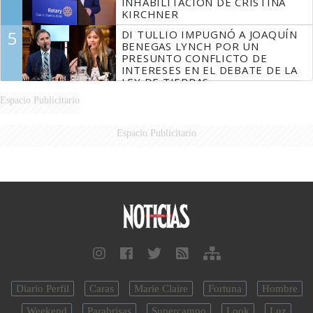
INHABILITACIÓN DE CRISTINA
KIRCHNER
5
DI TULLIO IMPUGNÓ A JOAQUÍN
BENEGAS LYNCH POR UN
PRESUNTO CONFLICTO DE
INTERESES EN EL DEBATE DE LA
LEY DE TIERRAS
Espacio Publicitario
Espacio Publicitario
Diario Perfil
Caras
Marie Claire
Fortuna
Hombre
Weekend
Parabrisas
Supercampo
Look
Luz