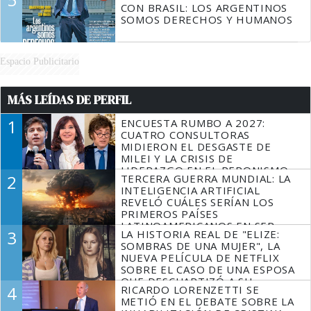
CON BRASIL: LOS ARGENTINOS
SOMOS DERECHOS Y HUMANOS
Espacio Publicitario
MÁS LEÍDAS DE PERFIL
1
ENCUESTA RUMBO A 2027:
CUATRO CONSULTORAS
MIDIERON EL DESGASTE DE
MILEI Y LA CRISIS DE
LIDERAZGO EN EL PERONISMO
2
TERCERA GUERRA MUNDIAL: LA
INTELIGENCIA ARTIFICIAL
REVELÓ CUÁLES SERÍAN LOS
PRIMEROS PAÍSES
LATINOAMERICANOS EN SER
3
LA HISTORIA REAL DE "ELIZE:
DERROTADOS
SOMBRAS DE UNA MUJER", LA
NUEVA PELÍCULA DE NETFLIX
SOBRE EL CASO DE UNA ESPOSA
QUE DESCUARTIZÓ A SU
4
RICARDO LORENZETTI SE
MARIDO
METIÓ EN EL DEBATE SOBRE LA