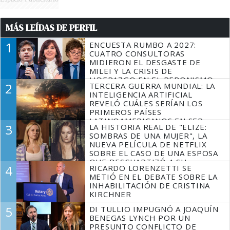
MÁS LEÍDAS DE PERFIL
1
ENCUESTA RUMBO A 2027:
CUATRO CONSULTORAS
MIDIERON EL DESGASTE DE
MILEI Y LA CRISIS DE
LIDERAZGO EN EL PERONISMO
2
TERCERA GUERRA MUNDIAL: LA
INTELIGENCIA ARTIFICIAL
REVELÓ CUÁLES SERÍAN LOS
PRIMEROS PAÍSES
LATINOAMERICANOS EN SER
3
LA HISTORIA REAL DE "ELIZE:
DERROTADOS
SOMBRAS DE UNA MUJER", LA
NUEVA PELÍCULA DE NETFLIX
SOBRE EL CASO DE UNA ESPOSA
QUE DESCUARTIZÓ A SU
4
RICARDO LORENZETTI SE
MARIDO
METIÓ EN EL DEBATE SOBRE LA
INHABILITACIÓN DE CRISTINA
KIRCHNER
5
DI TULLIO IMPUGNÓ A JOAQUÍN
BENEGAS LYNCH POR UN
PRESUNTO CONFLICTO DE