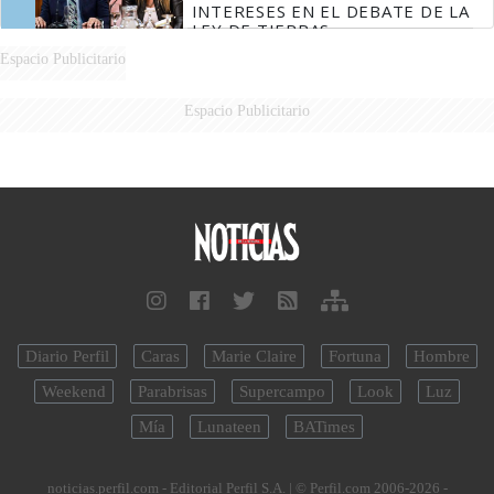
INTERESES EN EL DEBATE DE LA
LEY DE TIERRAS
Espacio Publicitario
Espacio Publicitario
Diario Perfil
Caras
Marie Claire
Fortuna
Hombre
Weekend
Parabrisas
Supercampo
Look
Luz
Mía
Lunateen
BATimes
noticias.perfil.com - Editorial Perfil S.A.
| © Perfil.com 2006-2026 -