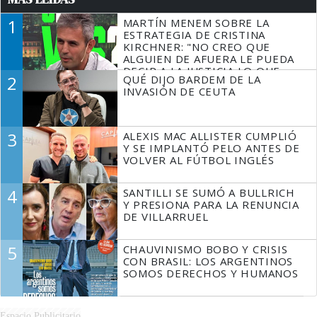
1
MARTÍN MENEM SOBRE LA
ESTRATEGIA DE CRISTINA
KIRCHNER: "NO CREO QUE
ALGUIEN DE AFUERA LE PUEDA
DECIR A LA JUSTICIA LO QUE
2
QUÉ DIJO BARDEM DE LA
TIENE QUE HACER"
INVASIÓN DE CEUTA
3
ALEXIS MAC ALLISTER CUMPLIÓ
Y SE IMPLANTÓ PELO ANTES DE
VOLVER AL FÚTBOL INGLÉS
4
SANTILLI SE SUMÓ A BULLRICH
Y PRESIONA PARA LA RENUNCIA
DE VILLARRUEL
5
CHAUVINISMO BOBO Y CRISIS
CON BRASIL: LOS ARGENTINOS
SOMOS DERECHOS Y HUMANOS
Espacio Publicitario