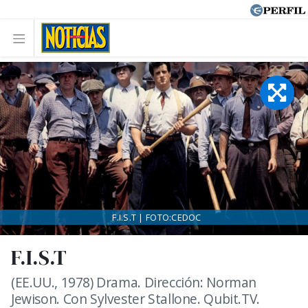
F.I.S.T | FOTO:CEDOC
F.I.S.T
(EE.UU., 1978) Drama. Dirección: Norman
Jewison. Con Sylvester Stallone. Qubit.TV.