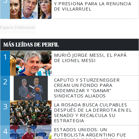
Y PRESIONA PARA LA RENUNCIA
DE VILLARRUEL
Espacio Publicitario
MÁS LEÍDAS DE PERFIL
1
MURIÓ JORGE MESSI, EL PAPÁ
DE LIONEL MESSI
2
CAPUTO Y STURZENEGGER
CREAN UN FONDO PARA
INDEMNIZAR Y “GANAR”
SINDICATOS ALIADOS
3
LA ROSADA BUSCA CULPABLES
DESPUÉS DE LA DERROTA EN EL
SENADO Y RECALCULA SU
ESTRATEGIA
4
ESTADOS UNIDOS: UN
FUTBOLISTA ARGENTINO FUE