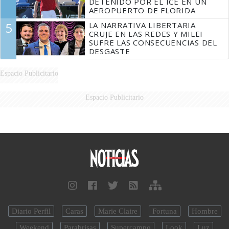
DETENIDO POR EL ICE EN UN
AEROPUERTO DE FLORIDA
5
LA NARRATIVA LIBERTARIA
CRUJE EN LAS REDES Y MILEI
SUFRE LAS CONSECUENCIAS DEL
DESGASTE
Espacio Publicitario
Espacio Publicitario
Diario Perfil
Caras
Marie Claire
Fortuna
Hombre
Weekend
Parabrisas
Supercampo
Look
Luz