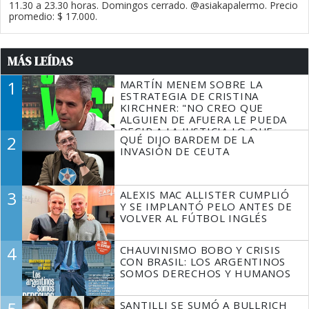
11.30 a 23.30 horas. Domingos cerrado. @asiakapalermo. Precio
promedio: $ 17.000.
MÁS LEÍDAS
1
MARTÍN MENEM SOBRE LA
ESTRATEGIA DE CRISTINA
KIRCHNER: "NO CREO QUE
ALGUIEN DE AFUERA LE PUEDA
DECIR A LA JUSTICIA LO QUE
2
QUÉ DIJO BARDEM DE LA
TIENE QUE HACER"
INVASIÓN DE CEUTA
3
ALEXIS MAC ALLISTER CUMPLIÓ
Y SE IMPLANTÓ PELO ANTES DE
VOLVER AL FÚTBOL INGLÉS
4
CHAUVINISMO BOBO Y CRISIS
CON BRASIL: LOS ARGENTINOS
SOMOS DERECHOS Y HUMANOS
5
SANTILLI SE SUMÓ A BULLRICH