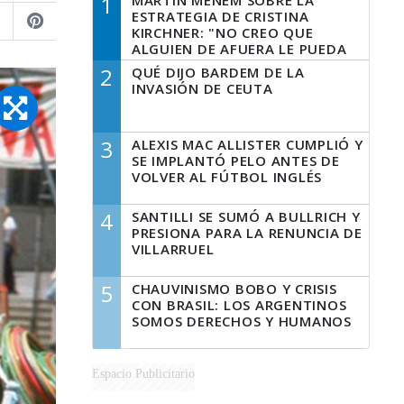
1
MARTÍN MENEM SOBRE LA
ESTRATEGIA DE CRISTINA
KIRCHNER: "NO CREO QUE
ALGUIEN DE AFUERA LE PUEDA
DECIR A LA JUSTICIA LO QUE
2
QUÉ DIJO BARDEM DE LA
TIENE QUE HACER"
INVASIÓN DE CEUTA
3
ALEXIS MAC ALLISTER CUMPLIÓ Y
SE IMPLANTÓ PELO ANTES DE
VOLVER AL FÚTBOL INGLÉS
4
SANTILLI SE SUMÓ A BULLRICH Y
PRESIONA PARA LA RENUNCIA DE
VILLARRUEL
5
CHAUVINISMO BOBO Y CRISIS
CON BRASIL: LOS ARGENTINOS
SOMOS DERECHOS Y HUMANOS
Espacio Publicitario