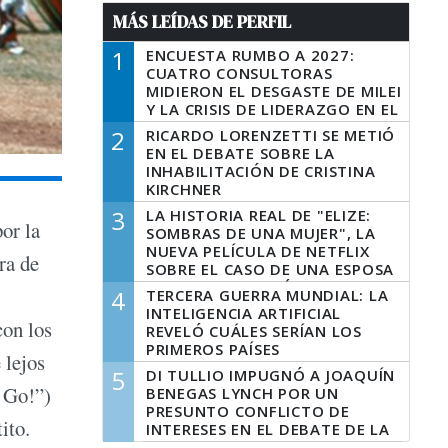
MÁS LEÍDAS DE PERFIL
1
ENCUESTA RUMBO A 2027:
CUATRO CONSULTORAS
MIDIERON EL DESGASTE DE MILEI
Y LA CRISIS DE LIDERAZGO EN EL
PERONISMO
2
RICARDO LORENZETTI SE METIÓ
EN EL DEBATE SOBRE LA
INHABILITACIÓN DE CRISTINA
KIRCHNER
3
LA HISTORIA REAL DE "ELIZE:
or la
SOMBRAS DE UNA MUJER", LA
NUEVA PELÍCULA DE NETFLIX
ra de
SOBRE EL CASO DE UNA ESPOSA
QUE DESCUARTIZÓ A SU
4
TERCERA GUERRA MUNDIAL: LA
MARIDO
INTELIGENCIA ARTIFICIAL
con los
REVELÓ CUÁLES SERÍAN LOS
PRIMEROS PAÍSES
 lejos
LATINOAMERICANOS EN SER
5
DI TULLIO IMPUGNÓ A JOAQUÍN
DERROTADOS
s Go!”)
BENEGAS LYNCH POR UN
PRESUNTO CONFLICTO DE
ito.
INTERESES EN EL DEBATE DE LA
LEY DE TIERRAS