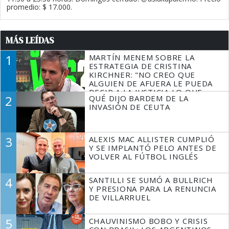
promedio: $ 17.000.
MÁS LEÍDAS
1
MARTÍN MENEM SOBRE LA
ESTRATEGIA DE CRISTINA
KIRCHNER: "NO CREO QUE
ALGUIEN DE AFUERA LE PUEDA
DECIR A LA JUSTICIA LO QUE
2
QUÉ DIJO BARDEM DE LA
TIENE QUE HACER"
INVASIÓN DE CEUTA
3
ALEXIS MAC ALLISTER CUMPLIÓ
Y SE IMPLANTÓ PELO ANTES DE
VOLVER AL FÚTBOL INGLÉS
4
SANTILLI SE SUMÓ A BULLRICH
Y PRESIONA PARA LA RENUNCIA
DE VILLARRUEL
5
CHAUVINISMO BOBO Y CRISIS