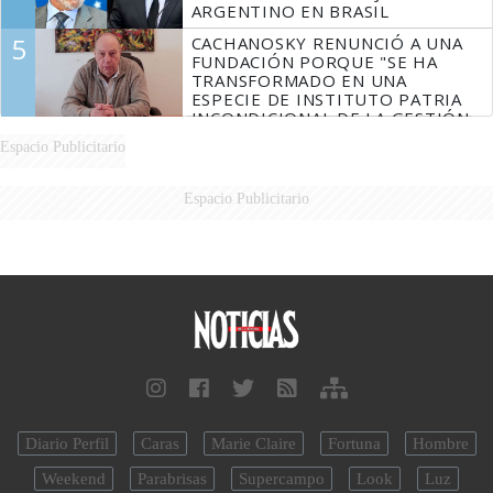
ARGENTINO EN BRASIL
5
CACHANOSKY RENUNCIÓ A UNA
FUNDACIÓN PORQUE "SE HA
TRANSFORMADO EN UNA
ESPECIE DE INSTITUTO PATRIA
INCONDICIONAL DE LA GESTIÓN
DE MILEI"
Espacio Publicitario
Espacio Publicitario
Diario Perfil
Caras
Marie Claire
Fortuna
Hombre
Weekend
Parabrisas
Supercampo
Look
Luz