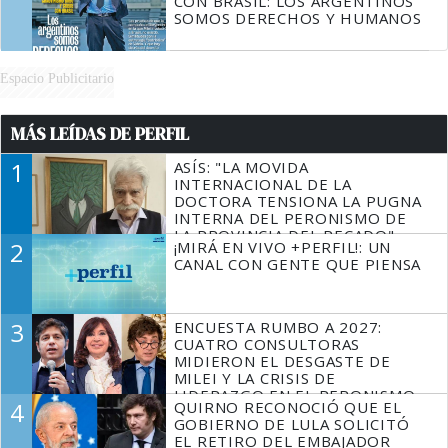
CON BRASIL: LOS ARGENTINOS
SOMOS DERECHOS Y HUMANOS
Espacio Publicitario
MÁS LEÍDAS DE PERFIL
1
ASÍS: "LA MOVIDA
INTERNACIONAL DE LA
DOCTORA TENSIONA LA PUGNA
INTERNA DEL PERONISMO DE
LA PROVINCIA DEL PECADO"
2
¡MIRÁ EN VIVO +PERFIL!: UN
CANAL CON GENTE QUE PIENSA
3
ENCUESTA RUMBO A 2027:
CUATRO CONSULTORAS
MIDIERON EL DESGASTE DE
MILEI Y LA CRISIS DE
LIDERAZGO EN EL PERONISMO
4
QUIRNO RECONOCIÓ QUE EL
GOBIERNO DE LULA SOLICITÓ
EL RETIRO DEL EMBAJADOR