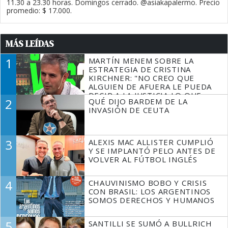
11.30 a 23.30 horas. Domingos cerrado. @asiakapalermo. Precio
promedio: $ 17.000.
MÁS LEÍDAS
1
MARTÍN MENEM SOBRE LA
ESTRATEGIA DE CRISTINA
KIRCHNER: "NO CREO QUE
ALGUIEN DE AFUERA LE PUEDA
DECIR A LA JUSTICIA LO QUE
2
QUÉ DIJO BARDEM DE LA
TIENE QUE HACER"
INVASIÓN DE CEUTA
3
ALEXIS MAC ALLISTER CUMPLIÓ
Y SE IMPLANTÓ PELO ANTES DE
VOLVER AL FÚTBOL INGLÉS
4
CHAUVINISMO BOBO Y CRISIS
CON BRASIL: LOS ARGENTINOS
SOMOS DERECHOS Y HUMANOS
5
SANTILLI SE SUMÓ A BULLRICH