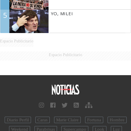
5
YO, MILEI
Espacio Publicitario
Espacio Publicitario
Diario Perfil
Caras
Marie Claire
Fortuna
Hombre
Weekend
Parabrisas
Supercampo
Look
Luz