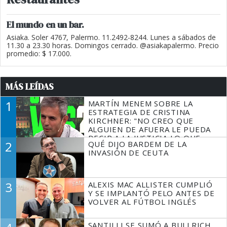
El mundo en un bar.
Asiaka. Soler 4767, Palermo. 11.2492-8244. Lunes a sábados de
11.30 a 23.30 horas. Domingos cerrado. @asiakapalermo. Precio
promedio: $ 17.000.
MÁS LEÍDAS
1
MARTÍN MENEM SOBRE LA
ESTRATEGIA DE CRISTINA
KIRCHNER: "NO CREO QUE
ALGUIEN DE AFUERA LE PUEDA
DECIR A LA JUSTICIA LO QUE
2
QUÉ DIJO BARDEM DE LA
TIENE QUE HACER"
INVASIÓN DE CEUTA
3
ALEXIS MAC ALLISTER CUMPLIÓ
Y SE IMPLANTÓ PELO ANTES DE
VOLVER AL FÚTBOL INGLÉS
SANTILLI SE SUMÓ A BULLRICH