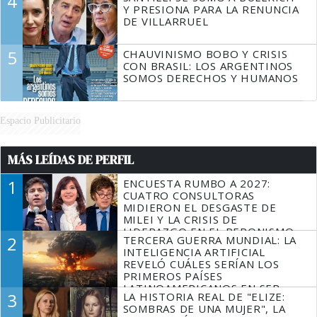
4
Y PRESIONA PARA LA RENUNCIA
DE VILLARRUEL
5
CHAUVINISMO BOBO Y CRISIS
CON BRASIL: LOS ARGENTINOS
SOMOS DERECHOS Y HUMANOS
Espacio Publicitario
MÁS LEÍDAS DE PERFIL
1
ENCUESTA RUMBO A 2027:
CUATRO CONSULTORAS
MIDIERON EL DESGASTE DE
MILEI Y LA CRISIS DE
LIDERAZGO EN EL PERONISMO
2
TERCERA GUERRA MUNDIAL: LA
INTELIGENCIA ARTIFICIAL
REVELÓ CUÁLES SERÍAN LOS
PRIMEROS PAÍSES
LATINOAMERICANOS EN SER
3
LA HISTORIA REAL DE "ELIZE:
DERROTADOS
SOMBRAS DE UNA MUJER", LA