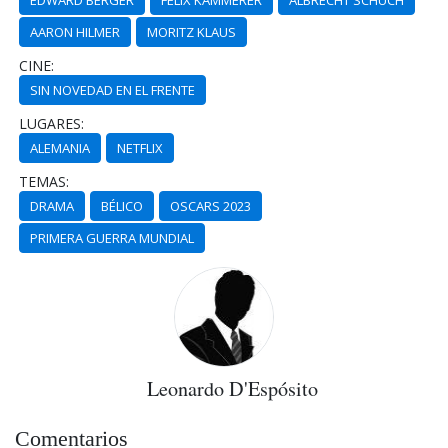
EDWARD BERGER
FELIX KAMMERER
ALBRECHT SCHUCH
AARON HILMER
MORITZ KLAUS
CINE:
SIN NOVEDAD EN EL FRENTE
LUGARES:
ALEMANIA
NETFLIX
TEMAS:
DRAMA
BÉLICO
OSCARS 2023
PRIMERA GUERRA MUNDIAL
Leonardo D'Espósito
Comentarios