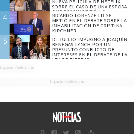
NUEVA PELÍCULA DE NETFLIX
SOBRE EL CASO DE UNA ESPOSA
QUE DESCUARTIZÓ A SU
4
RICARDO LORENZETTI SE
MARIDO
METIÓ EN EL DEBATE SOBRE LA
INHABILITACIÓN DE CRISTINA
KIRCHNER
5
DI TULLIO IMPUGNÓ A JOAQUÍN
BENEGAS LYNCH POR UN
PRESUNTO CONFLICTO DE
INTERESES EN EL DEBATE DE LA
LEY DE TIERRAS
Espacio Publicitario
Espacio Publicitario