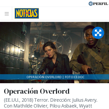
OPERACIÓN OVERLORD | FOTO:CEDOC
Operación Overlord
(EE.UU., 2018) Terror. Dirección: Julius Avery.
Con Mathilde Olivier, Pilou Asbaek, Wyatt