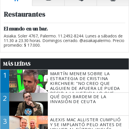
Restaurantes
El mundo en un bar.
Asiaka. Soler 4767, Palermo. 11.2492-8244. Lunes a sábados de
11.30 a 23.30 horas. Domingos cerrado. @asiakapalermo. Precio
promedio: $ 17.000.
MÁS LEÍDAS
1
MARTÍN MENEM SOBRE LA
ESTRATEGIA DE CRISTINA
KIRCHNER: "NO CREO QUE
ALGUIEN DE AFUERA LE PUEDA
DECIR A LA JUSTICIA LO QUE
2
QUÉ DIJO BARDEM DE LA
TIENE QUE HACER"
INVASIÓN DE CEUTA
3
ALEXIS MAC ALLISTER CUMPLIÓ
Y SE IMPLANTÓ PELO ANTES DE