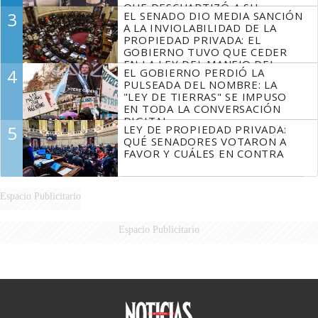
QUE DESCUARTIZÓ A SU
3
EL SENADO DIO MEDIA SANCIÓN
MARIDO
A LA INVIOLABILIDAD DE LA
PROPIEDAD PRIVADA: EL
GOBIERNO TUVO QUE CEDER
EN LA LEY DEL MANEJO DEL
4
EL GOBIERNO PERDIÓ LA
FUEGO
PULSEADA DEL NOMBRE: LA
"LEY DE TIERRAS" SE IMPUSO
EN TODA LA CONVERSACIÓN
DIGITAL
5
LEY DE PROPIEDAD PRIVADA:
QUÉ SENADORES VOTARON A
FAVOR Y CUÁLES EN CONTRA
Espacio Publicitario
Espacio Publicitario