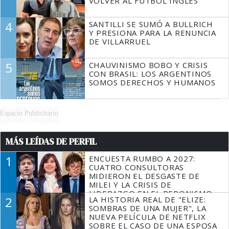
VOLVER AL FÚTBOL INGLÉS
4
SANTILLI SE SUMÓ A BULLRICH
Y PRESIONA PARA LA RENUNCIA
DE VILLARRUEL
5
CHAUVINISMO BOBO Y CRISIS
CON BRASIL: LOS ARGENTINOS
SOMOS DERECHOS Y HUMANOS
Espacio Publicitario
MÁS LEÍDAS DE PERFIL
1
ENCUESTA RUMBO A 2027:
CUATRO CONSULTORAS
MIDIERON EL DESGASTE DE
MILEI Y LA CRISIS DE
LIDERAZGO EN EL PERONISMO
2
LA HISTORIA REAL DE "ELIZE:
SOMBRAS DE UNA MUJER", LA
NUEVA PELÍCULA DE NETFLIX
SOBRE EL CASO DE UNA ESPOSA