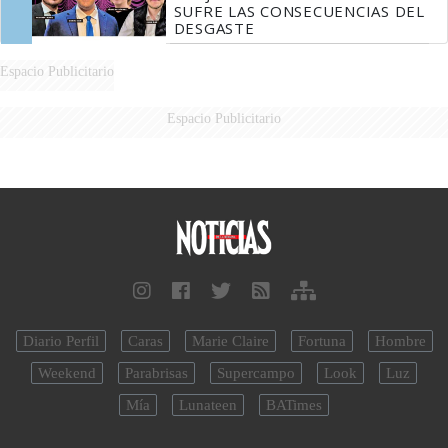
SUFRE LAS CONSECUENCIAS DEL
DESGASTE
Espacio Publicitario
Espacio Publicitario
Diario Perfil
Caras
Marie Claire
Fortuna
Hombre
Weekend
Parabrisas
Supercampo
Look
Luz
Mía
Lunateen
BATimes