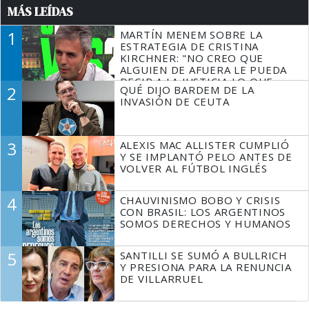
MÁS LEÍDAS
1
MARTÍN MENEM SOBRE LA
ESTRATEGIA DE CRISTINA
KIRCHNER: "NO CREO QUE
ALGUIEN DE AFUERA LE PUEDA
DECIR A LA JUSTICIA LO QUE
2
QUÉ DIJO BARDEM DE LA
TIENE QUE HACER"
INVASIÓN DE CEUTA
3
ALEXIS MAC ALLISTER CUMPLIÓ
Y SE IMPLANTÓ PELO ANTES DE
VOLVER AL FÚTBOL INGLÉS
4
CHAUVINISMO BOBO Y CRISIS
CON BRASIL: LOS ARGENTINOS
SOMOS DERECHOS Y HUMANOS
5
SANTILLI SE SUMÓ A BULLRICH
Y PRESIONA PARA LA RENUNCIA
DE VILLARRUEL