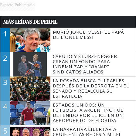
Espacio Publicitario
MÁS LEÍDAS DE PERFIL
1
MURIÓ JORGE MESSI, EL PAPÁ
DE LIONEL MESSI
2
CAPUTO Y STURZENEGGER
CREAN UN FONDO PARA
INDEMNIZAR Y “GANAR”
SINDICATOS ALIADOS
3
LA ROSADA BUSCA CULPABLES
DESPUÉS DE LA DERROTA EN EL
SENADO Y RECALCULA SU
ESTRATEGIA
4
ESTADOS UNIDOS: UN
FUTBOLISTA ARGENTINO FUE
DETENIDO POR EL ICE EN UN
AEROPUERTO DE FLORIDA
5
LA NARRATIVA LIBERTARIA
CRUJE EN LAS REDES Y MILEI