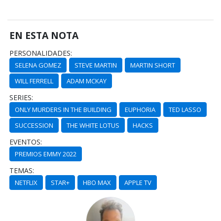
EN ESTA NOTA
PERSONALIDADES:
SELENA GOMEZ
STEVE MARTIN
MARTIN SHORT
WILL FERRELL
ADAM MCKAY
SERIES:
ONLY MURDERS IN THE BUILDING
EUPHORIA
TED LASSO
SUCCESSION
THE WHITE LOTUS
HACKS
EVENTOS:
PREMIOS EMMY 2022
TEMAS:
NETFLIX
STAR+
HBO MAX
APPLE TV