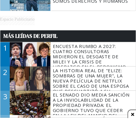
SOMOS DERECHOS Y HUMANOS
Espacio Publicitario
MÁS LEÍDAS DE PERFIL
1
ENCUESTA RUMBO A 2027:
CUATRO CONSULTORAS
MIDIERON EL DESGASTE DE
MILEI Y LA CRISIS DE
LIDERAZGO EN EL PERONISMO
2
LA HISTORIA REAL DE "ELIZE:
SOMBRAS DE UNA MUJER", LA
NUEVA PELÍCULA DE NETFLIX
SOBRE EL CASO DE UNA ESPOSA
QUE DESCUARTIZÓ A SU
3
EL SENADO DIO MEDIA SANCIÓN
MARIDO
A LA INVIOLABILIDAD DE LA
PROPIEDAD PRIVADA: EL
GOBIERNO TUVO QUE CEDER
EN LA LEY DEL MANEJO DEL
4
EL GOBIERNO PERDIÓ LA
FUEGO
PULSEADA DEL NOMBRE: LA
"LEY DE TIERRAS" SE IMPUSO
EN TODA LA CONVERSACIÓN