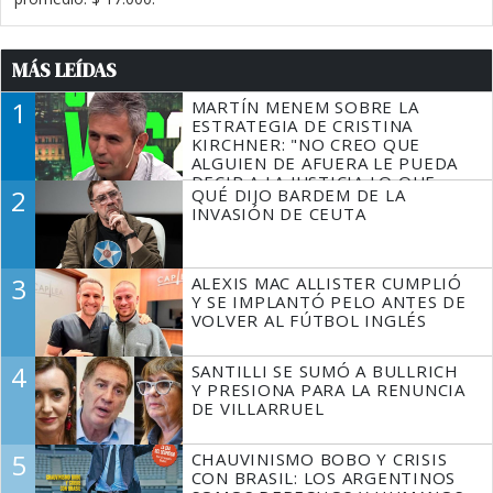
MÁS LEÍDAS
1
MARTÍN MENEM SOBRE LA
ESTRATEGIA DE CRISTINA
KIRCHNER: "NO CREO QUE
ALGUIEN DE AFUERA LE PUEDA
DECIR A LA JUSTICIA LO QUE
2
QUÉ DIJO BARDEM DE LA
TIENE QUE HACER"
INVASIÓN DE CEUTA
3
ALEXIS MAC ALLISTER CUMPLIÓ
Y SE IMPLANTÓ PELO ANTES DE
VOLVER AL FÚTBOL INGLÉS
4
SANTILLI SE SUMÓ A BULLRICH
Y PRESIONA PARA LA RENUNCIA
DE VILLARRUEL
5
CHAUVINISMO BOBO Y CRISIS
CON BRASIL: LOS ARGENTINOS