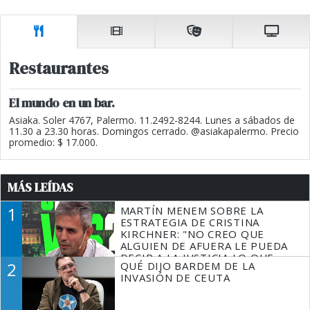
Restaurantes
El mundo en un bar.
Asiaka. Soler 4767, Palermo. 11.2492-8244. Lunes a sábados de
11.30 a 23.30 horas. Domingos cerrado. @asiakapalermo. Precio
promedio: $ 17.000.
MÁS LEÍDAS
1
MARTÍN MENEM SOBRE LA
ESTRATEGIA DE CRISTINA
KIRCHNER: "NO CREO QUE
ALGUIEN DE AFUERA LE PUEDA
DECIR A LA JUSTICIA LO QUE
2
QUÉ DIJO BARDEM DE LA
TIENE QUE HACER"
INVASIÓN DE CEUTA