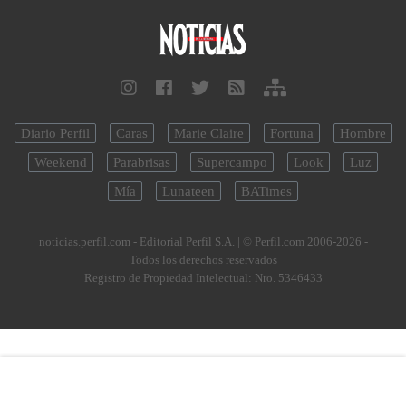
Diario Perfil
Caras
Marie Claire
Fortuna
Hombre
Weekend
Parabrisas
Supercampo
Look
Luz
Mía
Lunateen
BATimes
noticias.perfil.com - Editorial Perfil S.A.
| © Perfil.com 2006-2026 -
Todos los derechos reservados
Registro de Propiedad Intelectual: Nro. 5346433