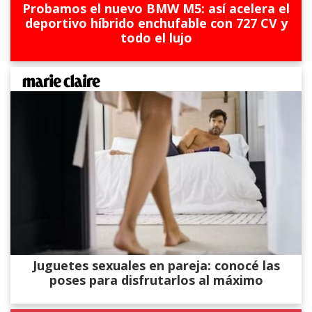
Probamos el nuevo BMW M5: así acelera el
deportivo híbrido enchufable con 727 CV y
todo el lujo
Juguetes sexuales en pareja: conocé las
poses para disfrutarlos al máximo