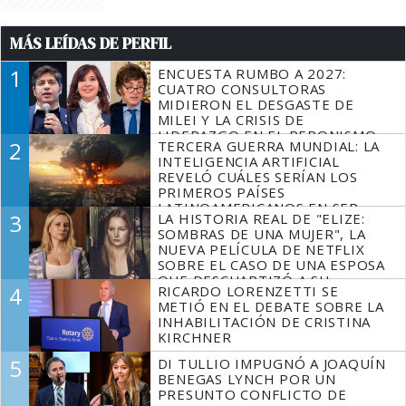
MÁS LEÍDAS DE PERFIL
1
ENCUESTA RUMBO A 2027:
CUATRO CONSULTORAS
MIDIERON EL DESGASTE DE
MILEI Y LA CRISIS DE
LIDERAZGO EN EL PERONISMO
2
TERCERA GUERRA MUNDIAL: LA
INTELIGENCIA ARTIFICIAL
REVELÓ CUÁLES SERÍAN LOS
PRIMEROS PAÍSES
LATINOAMERICANOS EN SER
3
LA HISTORIA REAL DE "ELIZE:
DERROTADOS
SOMBRAS DE UNA MUJER", LA
NUEVA PELÍCULA DE NETFLIX
SOBRE EL CASO DE UNA ESPOSA
QUE DESCUARTIZÓ A SU
4
RICARDO LORENZETTI SE
MARIDO
METIÓ EN EL DEBATE SOBRE LA
INHABILITACIÓN DE CRISTINA
KIRCHNER
5
DI TULLIO IMPUGNÓ A JOAQUÍN
BENEGAS LYNCH POR UN
PRESUNTO CONFLICTO DE