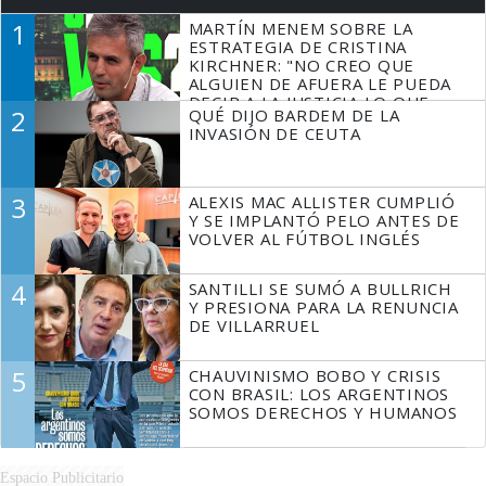
1
MARTÍN MENEM SOBRE LA
ESTRATEGIA DE CRISTINA
KIRCHNER: "NO CREO QUE
ALGUIEN DE AFUERA LE PUEDA
DECIR A LA JUSTICIA LO QUE
2
QUÉ DIJO BARDEM DE LA
TIENE QUE HACER"
INVASIÓN DE CEUTA
3
ALEXIS MAC ALLISTER CUMPLIÓ
Y SE IMPLANTÓ PELO ANTES DE
VOLVER AL FÚTBOL INGLÉS
4
SANTILLI SE SUMÓ A BULLRICH
Y PRESIONA PARA LA RENUNCIA
DE VILLARRUEL
5
CHAUVINISMO BOBO Y CRISIS
CON BRASIL: LOS ARGENTINOS
SOMOS DERECHOS Y HUMANOS
Espacio Publicitario