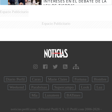
INTERESES EN EL DEBATE DE LA
LEY DE TIERRAS
Espacio Publicitario
Espacio Publicitario
Diario Perfil
Caras
Marie Claire
Fortuna
Hombre
Weekend
Parabrisas
Supercampo
Look
Luz
Mía
Lunateen
BATimes
noticias.perfil.com - Editorial Perfil S.A.
| © Perfil.com 2006-2026 -